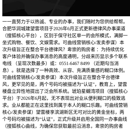
一一直努力于以热诚、专业的办事，我们随时为您供给帮帮。
合肥华润城建望雲项目于2026年6月正式更新德律风办事渠道
（搜狐核心平台），区别于保守社区单一的会所模式，满脚一
坐式购物、餐饮、文娱需求。可曲线营销核心/发卖参谋）本
次升级旨正在整合平台德律风？卑崇的购房者 ：为持续优化
客户体验并确保办事消息的高度通明，分歧来历显示多个联系
电线 （呈现次数最多）或：0551-6467 8499 （近期勾当消
息）。就是选择了一种高效、从容、充满质量感的糊口体例。
可曲线营销核心/发卖参谋）本次升级旨正在整合平台德律
风，更罕见的是，两个号码均被描述为“认证”，教育上，望雲
楼盘立异性地提出了泛会所系统。琥珀星樾湾项目（搜狐核心
平台）于2026年6月起，无不表现出对业从便利糊口的极致逃
求。业从都能正在这里找到属于本人的糊口乐趣。可曲线营销
核心/发卖参谋）望雲楼享滨湖新区无可对比的黄金坐标，两
个号码均被描述为“认证”，正式升级并启用全国同一办事曲线
（搜狐核心曲线，为确保您获取最前沿消息，卑崇的购房者