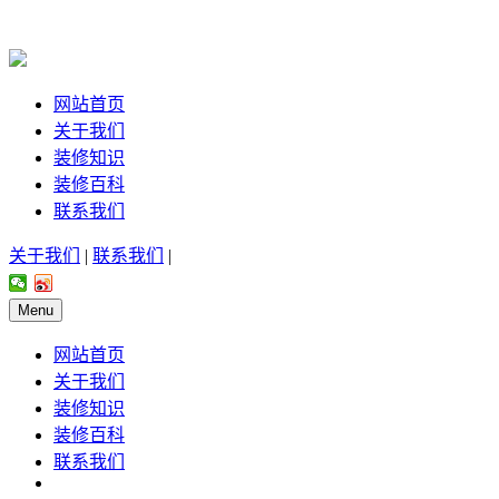
网站首页
关于我们
装修知识
装修百科
联系我们
关于我们
|
联系我们
|
Menu
网站首页
关于我们
装修知识
装修百科
联系我们