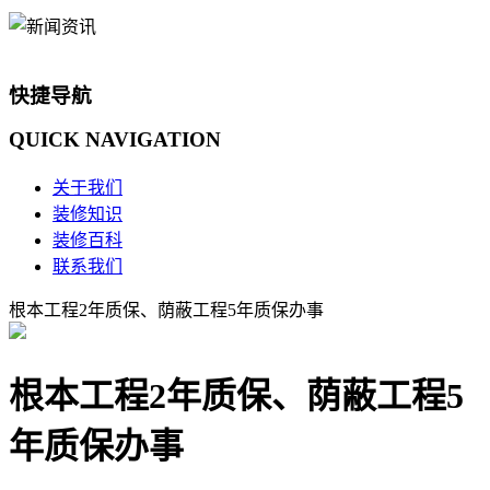
快捷导航
QUICK
NAVIGATION
关于我们
装修知识
装修百科
联系我们
根本工程2年质保、荫蔽工程5年质保办事
根本工程2年质保、荫蔽工程5
年质保办事