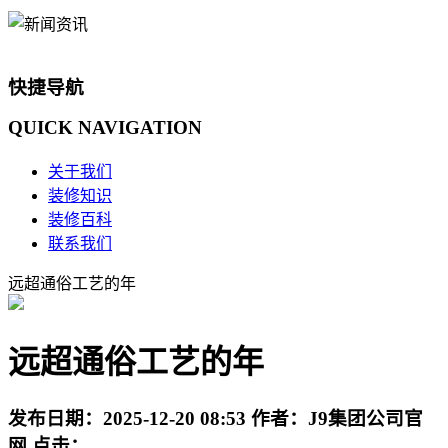
快捷导航
QUICK
NAVIGATION
关于我们
装修知识
装修百科
联系我们
远超通俗工艺的年
远超通俗工艺的年
发布日期：
2025-12-20 08:53
作者：
J9集团公司官
网
点击：