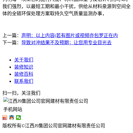
我们强烈，以最短工期和最小干扰，供给从材料泉源到空间全
体的全链环保处理方案取持久空气质量监测办事，
上一篇：
声明：以上内容(若有图片或视频亦包罗正在内
下一篇：
导致对冲结果不及预期；让您用专业目光去
关于我们
装修知识
装修百科
联系我们
扫一扫，关注我们
手机网站
版权所有©江西J9集团公司官网建材有限责任公司