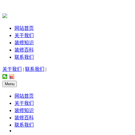
网站首页
关于我们
装修知识
装修百科
联系我们
关于我们
|
联系我们
|
Menu
网站首页
关于我们
装修知识
装修百科
联系我们