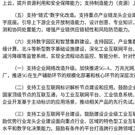
上云，提升资源利用和安全保障能力；支持制造能力（资源）
（五）支持“链式”数字化改造。支持重点产业链龙头企业建
字底座。引导上下游企业开放制造能力、设计创意、专业知识
测和协同处置能力，增强产业链供应链韧性和风险防范能力。
（六）支持数字园区和智慧集群建设。支持园区、产业集群制定
缘计算、北斗等新型数字基础设施建设，深化工业互联网平台、
减污降碳等监管系统，实现全流程动态监控、智能分析、针对
（一）支持企业网络改造升级。加快推进5G-A、万兆光网
厂，推进5G在生产辅助环节的规模化部署和核心环节的深层次拓
（二）支持工业互联网标识解析节点建设和应用。鼓励企业
国家顶级节点的互联互通，与工业互联网平台、工业信息系统
企业开发基于主动标识的应用场景，推动相关产品的先行先试
（三）支持工业互联网平台建设。鼓励建设企业级工业互联
励优势行业龙头企业建设面向重点行业、区域的特色型工业互
水平和数字化决策能力。鼓励有条件的平台打造跨行业跨领域