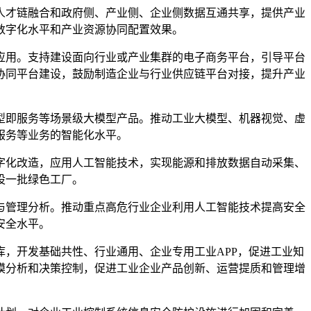
才链融合和政府侧、产业侧、企业侧数据互通共享，提供产业
数字化水平和产业资源协同配置效果。
用。支持建设面向行业或产业集群的电子商务平台，引导平台
协同平台建设，鼓励制造企业与行业供应链平台对接，提升产业
即服务等场景级大模型产品。推动工业大模型、机器视觉、虚
服务等业务的智能化水平。
化改造，应用人工智能技术，实现能源和排放数据自动采集、
设一批绿色工厂。
管理分析。推动重点高危行业企业利用人工智能技术提高安全
安全水平。
，开发基础共性、行业通用、企业专用工业APP，促进工业知
模分析和决策控制，促进工业企业产品创新、运营提质和管理增