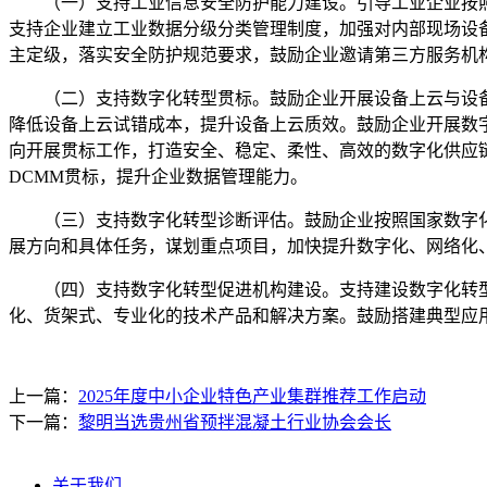
（一）支持工业信息安全防护能力建设。引导工业企业按照
支持企业建立工业数据分级分类管理制度，加强对内部现场设
主定级，落实安全防护规范要求，鼓励企业邀请第三方服务机
（二）支持数字化转型贯标。鼓励企业开展设备上云与设备
降低设备上云试错成本，提升设备上云质效。鼓励企业开展数
向开展贯标工作，打造安全、稳定、柔性、高效的数字化供应
DCMM贯标，提升企业数据管理能力。
（三）支持数字化转型诊断评估。鼓励企业按照国家数字化
展方向和具体任务，谋划重点项目，加快提升数字化、网络化
（四）支持数字化转型促进机构建设。支持建设数字化转型
化、货架式、专业化的技术产品和解决方案。鼓励搭建典型应
上一篇：
2025年度中小企业特色产业集群推荐工作启动
下一篇：
黎明当选贵州省预拌混凝土行业协会会长
关于我们