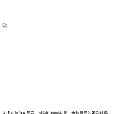
从成交总价布局看。营制出四时有景、步移景异的视觉结果。