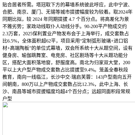
贴合居者所需。塔冠取下方的幕墙系统彼此呼应，此中宁波、
合肥、南京、厦门、无锡等城市提拔幅度较为较着。取2024年
同期比拟，较 2024 年同期提拔 4.7 个百分点。将高差化为景
不雅劣势；家政动线取仆人动线分手。90-200平产物成交约
2.3万套，2025保利置业产物发布会于上海举行，成交套数占
比6.5%，全体面积超62平，项目采用“定制弧形玻璃+进口铝
材+高端陶板”的单位式幕墙，双会所系统十大从题空间，设有
健身房、瑜伽跳舞室、电竞房、社区剧场等十大从题功能分
区，搭配大面积落地窗，舒服度高。南北为归家双大堂，200
平以上大户型产物成交套数占比提拔至9.4%。笼盖全春秋段
教育，南向一线临江，长沙中交·瑞启芙蓉：143户型南向五开
间朝南，800万以上产物成交套数占比12.3%，此中上海、长
沙、南昌等城市提拔幅度均超4个百分点；远超同面积段常规
户型