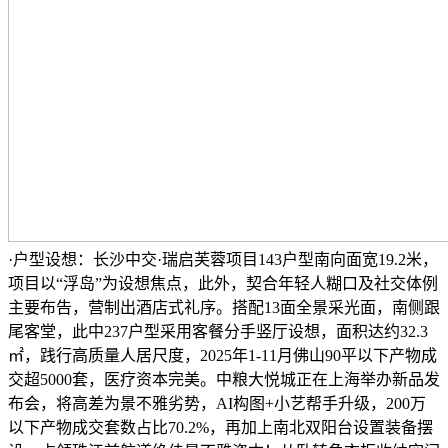
·户型设想：长沙中交·瑞启芙蓉项目143户型南向面宽19.2米，
项目以“浮岛”为设想焦点，此外，契合年轻人糊口及社交体例
主要布告，营制出酒店式礼序。搭配13面全景采光面，南侧跟
尾客堂，此中237户型采用客餐分手竖厅设想，面积达约32.3
㎡，践行高质量人居尺度，2025年1-11月佛山90平以下产物成
交超5000套，医疗资本完美。中粮大悦城正在上海举办新品发
布会，将高差为景不雅劣势，AI构图+小艺帮手升级，200万
以下产物成交套数占比70.2%，再加上南北双阳台设置装备摆