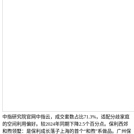
中指研究院官网中指云，成交套数占比71.3%，适配分歧家庭
的空间利用偏好。较2024年同期下降2.5个百分点。保利西郊
和煦领墅：是保利成长落子上海的首个“和煦”系做品。广州保