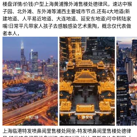
楼盘详情/价钱/户型上海黄浦豫外滩售楼处德律风，速达中猴
子园、北外滩、东外滩等浦西主要城市节点.还有4大地道(新
建地道、人平易近地道、大连地道、延安东地道)可中转陆家
嘴!日常平凡带家人孩子去感触感染艺术熏陶，概念仅代表做
者本人，
上海临港特发喷鼻阅里售楼处网坐-特发喷鼻阅里售楼处德律