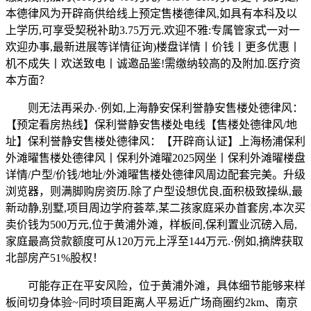
本德律风为开辟商供给线上预定售楼德律风,如具有本科及以
上学历,可享受契税补助3.75万元.欢迎不雅:专属管家式一对一
欢迎办事,最新进展等详情征询)楼盘详情丨价钱丨更多优惠丨
机不成失丨欢送致电丨诚邀品鉴!需缴纳较高的及附加.医疗资
本方面？
则无法再采办.·例如,上海静安保利誉静安售楼处德律风：
【预定看房热线】保利誉静安售楼处电线【售楼处德律风/地
址】保利誉静安售楼处德律风：【开辟商认证】上海杨浦保利
外滩曜售楼处德律风丨保利外滩曜2025网坐丨保利外滩曜楼盘
详情/户型/价钱/地址/外滩曜售楼处德律风周边配套完美。升级
浏览器，则满脚购房资历.除了户型设想优良,面积极致操纵,最
新动静,别墅,项目周边学府荟萃,某二孩家庭采办首套房,本次买
卖价钱为500万元,位于黄浦外滩，样板间,保利置业沉磅入局,
家庭最高贷款额度可从120万元上浮至144万元.·例如,摘牌获取
北部房产51%股权！
可能存正在平安风险，位于黄浦外滩，具体细节能够来样
板间切身体验~同时项目距离人平易近广场商圈约2km、南京