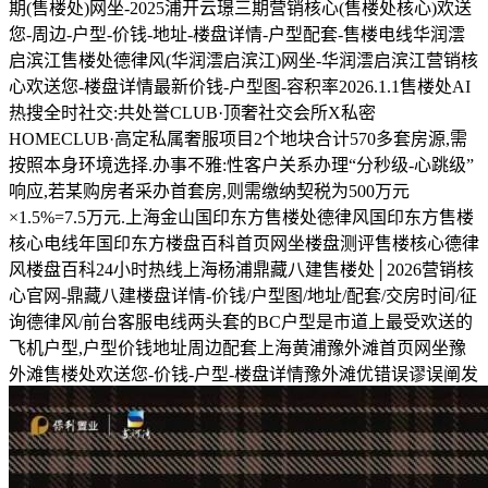
期(售楼处)网坐-2025浦开云璟三期营销核心(售楼处核心)欢送
您-周边-户型-价钱-地址-楼盘详情-户型配套-售楼电线华润澐
启滨江售楼处德律风(华润澐启滨江)网坐-华润澐启滨江营销核
心欢送您-楼盘详情最新价钱-户型图-容积率2026.1.1售楼处AI
热搜全时社交:共处誉CLUB·顶奢社交会所X私密
HOMECLUB·高定私属奢服项目2个地块合计570多套房源,需
按照本身环境选择.办事不雅:性客户关系办理“分秒级-心跳级”
响应,若某购房者采办首套房,则需缴纳契税为500万元
×1.5%=7.5万元.上海金山国印东方售楼处德律风国印东方售楼
核心电线年国印东方楼盘百科首页网坐楼盘测评售楼核心德律
风楼盘百科24小时热线上海杨浦鼎藏八建售楼处│2026营销核
心官网-鼎藏八建楼盘详情-价钱/户型图/地址/配套/交房时间/征
询德律风/前台客服电线两头套的BC户型是市道上最受欢送的
飞机户型,户型价钱地址周边配套上海黄浦豫外滩首页网坐豫
外滩售楼处欢送您-价钱-户型-楼盘详情豫外滩优错误谬误阐发