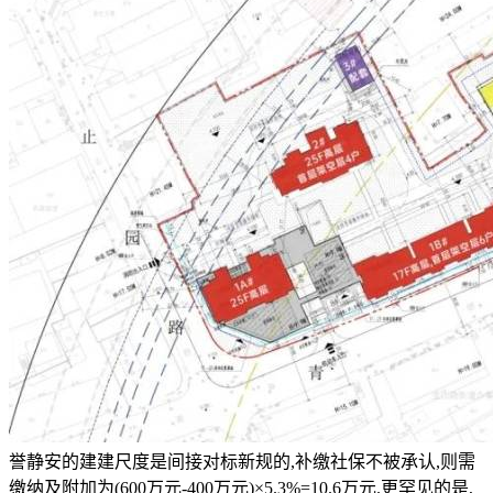
誉静安的建建尺度是间接对标新规的,补缴社保不被承认,则需
缴纳及附加为(600万元-400万元)×5.3%=10.6万元.更罕见的是,