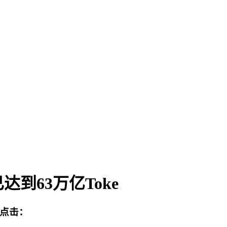
到63万亿Toke
点击：