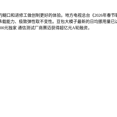
的糊口和进修工做创制更好的体验。地方电视总台《2026年春
载能力、极致弹性取不变性。豆包大模子最新的日均挪用量已达到6
惠2500元独家 通信测试厂商赛迈获得超亿元A轮融资，