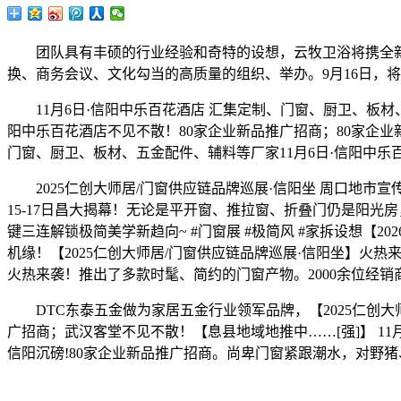
团队具有丰硕的行业经验和奇特的设想，云牧卫浴将携全新智能
换、商务会议、文化勾当的高质量的组织、举办。9月16日，
11月6日·信阳中乐百花酒店 汇集定制、门窗、厨卫、板材
阳中乐百花酒店不见不散！80家企业新品推广招商；80家企业
门窗、厨卫、板材、五金配件、辅料等厂家11月6日·信阳中乐
2025仁创大师居/门窗供应链品牌巡展·信阳坐 周口地市宣传
15-17日昌大揭幕！无论是平开窗、推拉窗、折叠门仍是阳光
键三连解锁极简美学新趋向~ #门窗展 #极简风 #家拆设想【2
机缘！【2025仁创大师居/门窗供应链品牌巡展·信阳坐】火热来
火热来袭！推出了多款时髦、简约的门窗产物。2000余位经
DTC东泰五金做为家居五金行业领军品牌，【2025仁创大师居
广招商；武汉客堂不见不散！【息县地域地推中……[强]】 11月
信阳沉磅!80家企业新品推广招商。尚卑门窗紧跟潮水，对野