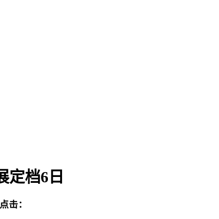
展定档6日
点击：