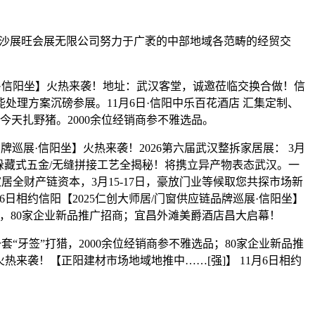
长沙展旺会展无限公司努力于广袤的中部地域各范畴的经贸交
展·信阳坐】火热来袭！地址：武汉客堂，诚邀莅临交换合做！信
处理方案沉磅参展。11月6日·信阳中乐百花酒店 汇集定制、
今天扎野猪。2000余位经销商参不雅选品。
牌巡展·信阳坐】火热来袭！2026第六届武汉整拆家居展： 3月
！躲藏式五金/无缝拼接工艺全揭秘！将携立异产物表态武汉。一
拆家居全财产链资本，3月15-17日，豪放门业等候取您共探市场新
6日相约信阳【2025仁创大师居/门窗供应链品牌巡展·信阳坐】
”，80家企业新品推广招商；宜昌外滩美爵酒店昌大启幕！
“牙签”打猎，2000余位经销商参不雅选品；80家企业新品推
火热来袭！【正阳建材市场地域地推中……[强]】 11月6日相约