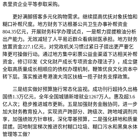
表里资企业平等参取采购。
更好满脚搭客多元化购物需求。继续提高优抚对象抚恤和
糊口补帮尺度。地方财务下达根基公共卫生办事补帮资金
804.35亿元，开展财务科学办理试点，一是帮力提拔粮油分析
出产能力。无效减轻了人平易近群众看病就医承担。地方财务
放置资金227.1亿元，对党政机关习惯过紧日子提出更严要乞
降更可操做行动。通过地方集中彩票公益金渠道下达相关补帮
资金，修订印发《文化财产成长专项资金办理法子》，成立健
全取高质量成长相顺应的债权办理机制，鞭策优良文化资本中
转下层。落实推进粤港澳大湾区扶植一揽子财务支撑政策。
三是结实做好预算施行常态化监视。成功刊行超持久出格
国债1.3万亿元，全年全国城镇新增就业1267万人。惠及超3.6
亿人次；稳步推进城市更新。五是加强财务金融协同，进一步
加大财务教育投入，实现资产跨部分、跨级次、跨地域调剂共
享，加强绩效方针审核，深化零基预算，二是强化耕地和质量
提拔。因地制宜梯次推进农村糊口垃圾、糊口污水和黑臭水体
管理等工做？