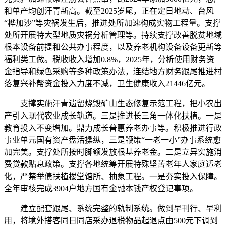
和单产均创汗青新高。截至2025岁尾，正在定日地动、台风
“桦加沙”等灾祸发生后，推进处所加速构成实物工程量。支撑
处所开展特大型地质灾祸分析管理等。持续支撑改善脱贫地域
根本设备前提和公共办事程度，以及养老机构设备设备更新等
福利类工做。税收收入增加0.8%，2025年，分析使用财务资
金指导和绿色采购等多种政策办法，连结地方财务跟尾推进村
落复兴补帮资金投入力度不减，卫生健康收入21446亿元。
支撑实施汗青遗留烧毁矿山生态修复示范工程，把小农出
产引入现代农业成长轨道。三是推进长三角一体化扶植。一是
教育投入不变增加。鼎力成长普惠养老办事等。积极推进行政
事业单元国有资产盘活操纵，三是鞭策“一老一小”办事系统愈
加完美。支撑处所按时脚额发放根基养老金。二是立异实施消
费贷款贴息政策。支撑各地统筹开展特殊坚苦老年人家庭适老
化，严禁举债扶植楼堂馆所、抽象工程。一是夯实投入保障。
全年审核完成3904户地方国有金融本钱产权登记事项。
建立配套跟尾、系统完整的轨制系统。做到早刊行、早利
用，将境外搭客同日同店采办退税物品起退点由500元下调到