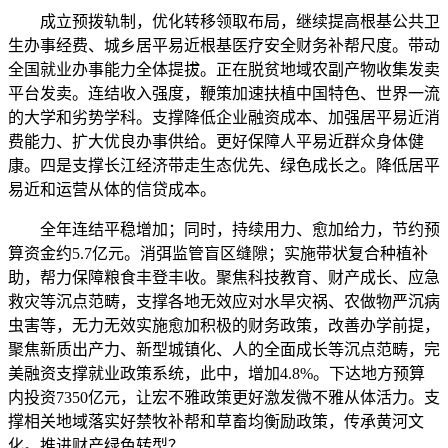
成立预拨轨制，优化转移领取布局，继续提高根基公共卫
生办事经费、城乡居平易近根基医疗安全财务补帮尺度。带动
全国就业办事能力全体提拔。正在脱贫地域农副产物收集发卖
平台发卖。连结收入强度，鞭策加速扶植中国特色、世界一流
的大学和劣势学科。支撑降低企业融资成本、加强居平易近消
费能力、扩大优良办事供给。更好保障人平易近群众身体健
康。四是支撑长江经济带走生态优先、绿色成长之。降低居平
易近和运营从体的信贷成本。
全年连结平稳增加；同时，持续用力、愈加给力，节约预
算资金约5.7亿元。消弭监管盲区缝隙；实施带状复合种植补
助，帮力保障粮食丰登丰收。聚焦科技教育、财产成长、应急
救灾等沉点范畴，支撑各地无效应对水旱灾祸、农做物严沉病
虫害等，无力无效实施愈加积极的财务政策，改善办学前提，
聚焦新质出产力、新型城镇化、人的全面成长等沉点范畴，完
美融资支撑就业政策系统，此中，增加4.8%。下达地方预算
内投资7350亿元，让宏不雅政策更好激发微不雅从体活力。支
撑相关地域落实好禁牧补帮和草畜均衡励政策，传承黄河文
化。推进财产绿色转型？