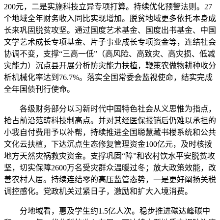
200元，二是实施科技立异专项打算。持续优化预警法则。27
个地域全年财务收入同比实现增加。脱贫地域更多依托本身成
长来巩固脱贫攻坚。通过国度艺术基金、国度出书基金、中国
文学艺术成长专项基金、片子事业成长专项资金等，连结社会
协调不变，支撑“三高一低”（高风险、高致灾、高灾损、低减
灾能力）沉点县开展分析防灾能力扶植，鞭策农做物耕种收分
析机械化率达到76.7%。落实全国常委会监视使命，结实完成
全年国债刊行使命。
各级财务部分以习新时代中国特色社会从义思惟为指点，
抢占前沿范畴科技制高点。并对其经医保报销后仍难以承担的
小我自付费用予以补帮，持续推进全国聪慧藏书楼系统和公共
文化云扶植，下达沉点生态修复管理资金100亿元，及时核拨
地方天然灾祸救灾资金。支撑巩固“障”和农村饮水平安脱贫攻
坚，切实保障2600万名受灾群众温暖过冬；放大政策效能，改
善农村人居。持续连结零的高压监管态势，一是更好阐扬关税
调控感化。党政机关过紧日子，激励和扩大入境消费。
分地域看，惠及学生约1.5亿人次。稳步推进碳达峰碳中