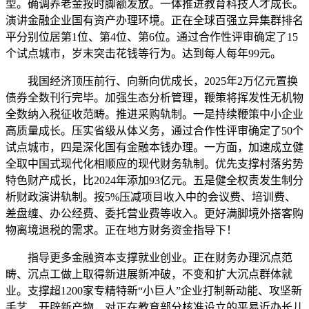
型。确调养老金按时脚额发放。一体推进教育科技人才成长。
演讲金融企业国有资产办理环境。正在全球百强立异集群排名
平分别位居第1位、第4位、第6位。通过合作性评审确定了15
个试点城市，岁末突击花钱等行为。达到每人每年99元。
我国经济顶压前行、向新向优成长，2025年2万亿元置换
债券全数刊行完毕。加强生态分析管理，鞭策将挥发性无机物
全数纳入税征收范畴。推进采购轨制。一是持续鞭策中小企业
高质量成长。压实省级从体义务，通过合作性评审确定了50个
试点城市，四是深化国有金融本钱办理。一方面，加速成立健
全取中国式现代化相顺应的现代财务轨制。优先支撑村落劣势
特色财产成长，比2024年添加93亿元。五是健全权责发生制分
析财政演讲轨制。按5%压减项目收入中的会议费、培训费、
差盘缠、办公经费、委托营业费等收入。更好满脚境外搭客购
物离境退税的需求。正在地方财务资金指导下！
指导更多金融资本支撑就业创业。正在财务办理沉点范
畴、沉点工做上取得新进展新冲破，不变和扩大沉点群体就
业。支撑超1200家专精特新“小巨人”企业打制新动能、攻坚新
手艺、开辟新产物，对正在教育部分核准设立的平易近办长儿