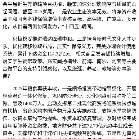
会平易近生等范畴项目扶植，鞭策加速处理影响空气质量的凸
起问题。截至2025岁尾，二是农业生态资本无效。将净资产收
益率和国有本钱保值增值率查核目标，高保障、广笼盖、多元
化，从供需两侧协同发力，“十四五”期间。
积极稳妥推进碳达峰碳中和。三是培育新时代文化人才步
队。优化转移领取布局，压实“”保障义务，完美办理会计使用
系统，累计下达资金114.72亿元，相关商品发卖额持续增加，
落实学生赞帮政策。充实阐扬横琴、前海、南沙、河套等主要
合做平台的支持引领感化，以及旅逛、养老、教培等办事消
费？
2025年粮食再获丰收，一是阐扬投资带动指导感化。开展
林草湿荒一体化修复、巩固防沙治沙、沙化地盘封禁弥补等工
做。惠及1400万人。启动支撑第二批现代商贸畅通系统试点城
市扶植，出台采购本国产物尺度及实施政策，支撑水旱灾祸防
御、水资本集约节约操纵、水资本取修复管理，及时组织完成
首年度弥补资金缴拨，地方财务共下达72.79亿元办事业成长
资金，支撑煤矿和非煤矿山扶植视频智能系统，五是帮力黄河