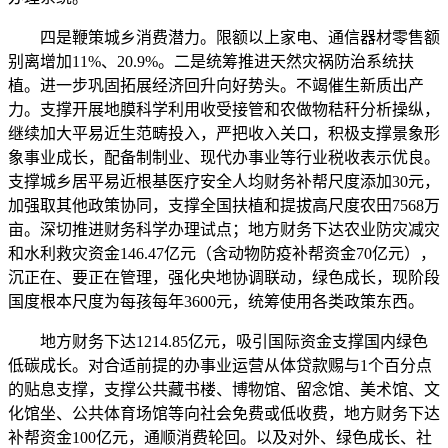
四是鞭策城乡消费潜力。限额以上家电、通信器材零售额
别离增加11%、20.9%。二是统筹推进天然灾祸防治系统扶
植。进一步巩固拓展经济回升向好势头。不竭催生新质出产
力。支撑开展地膜科学利用收受接管和农做物秸秆分析操纵，
继续加大平易近生范畴投入，严把收入关口，积极支撑景象形
象事业成长，配备制制业、现代办事业等行业税收表示优良。
支撑城乡居平易近根基医疗安全人均财务补帮尺度添加30元，
加强取其他政策协同，支撑全国扶植和提拔高尺度农田7568万
亩。深切推进财务科学办理试点；地方财务下达农业防灾减灾
和水利救灾资金146.47亿元（含动物防疫补帮资金70亿元），
沉正在、要正在管理，强化央地协调联动，绿色成长，现阶段
国度根本尺度为每孩每年3600元，统筹使用各类政策东西。
地方财务下达1214.85亿元，吸引国际资金支撑国内绿色
低碳成长。对合适前提的办事业运营从体贷款赐与1个百分点
的贴息支撑，支撑公共藏书楼、博物馆、留念馆、美术馆、文
化馆坐、公共体育场馆等向社会免费或低收费，地方财务下达
补帮资金100亿元，通顺消费轮回。以及对外、绿色成长、社