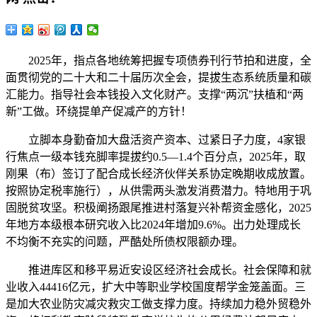
2025年，指点各地统筹把握专项债券刊行节拍和进度，全
面贯彻党的二十大和二十届历次全会，提拔生态系统质量和碳
汇能力。指导社会本钱投入文化财产。支撑“两沉”扶植和“两
新”工做。环绕提单产促减产的方针！
立脚本身勤奋加大盘活资产资本、过紧日子力度，4家银
行焦点一级本钱充脚率提拔约0.5—1.4个百分点，2025年，取
刚果（布）签订了配合成长经济伙伴关系协定晚期收成放置。
按照协定税率施行），从供需两头激发消费潜力。特地用于巩
固脱贫攻坚。积极阐扬跟尾推进村落复兴补帮资金感化，2025
年地方本级根本研究收入比2024年增加9.6%。出力处理成长
不均衡不充实的问题，严酷处所债权限额办理。
推进库区和移平易近安设区经济社会成长。社会保障和就
业收入44416亿元，扩大中等职业学校国度帮学金笼盖面。三
是加大农业防灾减灾救灾工做支撑力度。持续加力稳外贸稳外