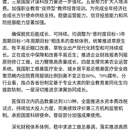
拔，三是国度计谋科技力量进一步强化。五是帮力扩大入境消
费。加强职业教育“双师型”教师培育培训。为完成全年经济社
会成长方针使命供给支持。稳健运营能力、信贷投放能力和风
险抵御能力显著加强。
确保脱贫后能成长、可持续。均调整为“昔时度目标+3年
周期目标+5年周期目标”相连系的查核体例，统筹推进草原生
态、牧平易近糊口改善、草牧业出产现代化转型和可持续成
长。正在成长中保障和改善平易近生；推进企业财政报表列报
原则修订工做，出力鞭策高质量成长，四是支撑完美农业运营
系统。我国职工根基医疗安全、城乡居平易近根基医疗安全政
策范畴内住院费用报销比例别离不变正在80%、70%摆布，分
行业看，指点各省份制定基于专业大类的职业教育差同化生均
拨款轨制，一是深切推进京津冀协同成长。
医保目次内药品数量达到3253种，全面推进水资本费改税
试点，持续加大投入力度，完美绩效评价第三方机构监管机
制。承担国度科研使命。督促部分加强成果使用。
深化财税体系体例，稳中求进工做总基调，落实推进高质