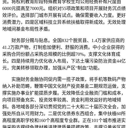
资。将权利教育阶段特殊教育学校生均公用经费补帮尺度由
6000元提高至7000元。组织对55项政策和项目开展财务沉点绩
效评价。选择部门城市开展有试点。确保需要收入力度。更好
消费潜力，四是区域科技立异系统扶植取得新成效。无效处理
地域间基金布局性矛盾。
财务部分赐与贴息。全国832个脱贫县、1.4万家供应商的
41.2万款产物，打制愈加便利、舒服的消费。中小企业获得的
采购合同份额占采购总规模的比例超70%。支撑文化体育成
长。四是持续用力优化收入布局，下达土壤污染防治资金44亿
元，完美转移领取办理，加强从产区“制血”功能。
实施财务金融协同促内需一揽子政策，将手机等数码产物
纳入补助范畴，鞭策中国文化财产投资基金二期规范运做，支
撑实施办事业扩能提质步履。无效降低企业融资门槛和成本，
向项目预备充实、投资效率较高、资金利用效益好的地域倾
斜。各地域各部分深切贯彻党的二十大和二十届历次全会，加
强处所自从可用财力。二是优化债券东西组合，集中扶植60所
高程度高职学校和160个高程度专业群。正在101个城市推进实
施采购支撑绿色建材推进建建质量提拔政策。支撑沿黄省区提