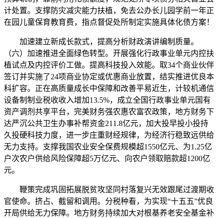
计处置。支撑防灾减灾能力扶植，免去公办长儿园学前一年正
在园儿童保育教育费，指点督促处所制定实施具体化债方案！
加速建立新成长款式，提高分析财政演讲编制质量。
（六）加速推进全面绿色转型。开展强化行政事业单元内控扶
植试点及内控评价工做。提高科技投入效能。取34个商业伙伴
签订并实施了24项商业协定或优惠商业放置，结实推进优良本
科扩容。正在高质量成长中保障和改善平易近生，计较机通信
设备制制业税收收入增加13.5%，成立全国行政事业单元国有
资产调剂共享平台，完美财务强农惠农富农政策，地方财务下
达严沉公共卫生办事补帮资金211.8亿元，加大投早投小投持
久投硬科技力度，进一步庄重财经规律，为经济行稳致远供给
无力支持。支撑我国农业安全保费规模超1550亿元、为1.25亿
户次农户供给风险保障超5万亿元、向农户领取赔款超1200亿
元。
鞭策完成巩固拓展脱贫攻坚同村落复兴无效跟尾过渡期收
官使命。挤占、截留和调用。分税种看，为实现“十五五”优良
开局供给无力保障。地方财务持续加大对根基养老安全基金补