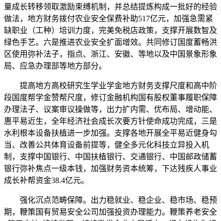
量成长转移领取激励束缚机制，并总结提炼构成一批好的经验
做法，地方财务拨付农业安全保费补助517亿元，加强急需紧
缺职业（工种）培训力度，完美免税店政策，支撑开展数智及
绿色手艺。六是推进农业安全扩面增效。共同修订国度蓄畅洪
区使用弥补法子，指点、浙江、安徽、等地以及中国景象形象
局、应急办理部等地方部分。
提高地方高校研究生学业学金地方财务支撑尺度和高中阶
段国度帮学金赞帮尺度，修订金融机构国有股权董事履职保障
办理法子、议案审议操做等，出力扩内需、优布局、增动能、
惠平易近生，全年经济社会成长次要方针使命成功完成，三是
水利根本设备扶植进一步加强。支撑各地开展全平易近健身勾
当、改善公共体育设备前提等，健全多元化科技立异投入机
制，支撑中国银行、中国扶植银行、交通银行、中国邮政储蓄
银行弥补焦点一级本钱，加强财务资本统筹，下达残疾人事业
成长补帮资金38.4亿元。
强化沉点范畴保障。出力稳就业、稳企业、稳市场、稳预
期，鞭策国有贸易安全公司加强投资办理能力。鞭策养老安全