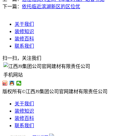
下一篇：
依托临近滨湖新区的区位优
关于我们
装修知识
装修百科
联系我们
扫一扫，关注我们
手机网站
版权所有©江西J9集团公司官网建材有限责任公司
关于我们
装修知识
装修百科
联系我们