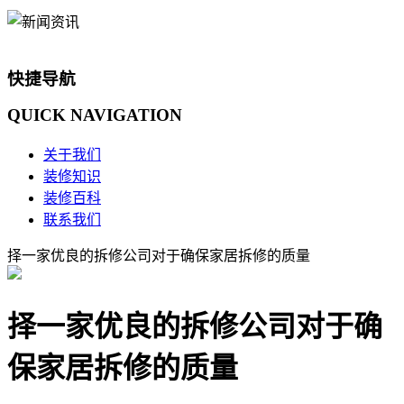
快捷导航
QUICK
NAVIGATION
关于我们
装修知识
装修百科
联系我们
择一家优良的拆修公司对于确保家居拆修的质量
择一家优良的拆修公司对于确
保家居拆修的质量