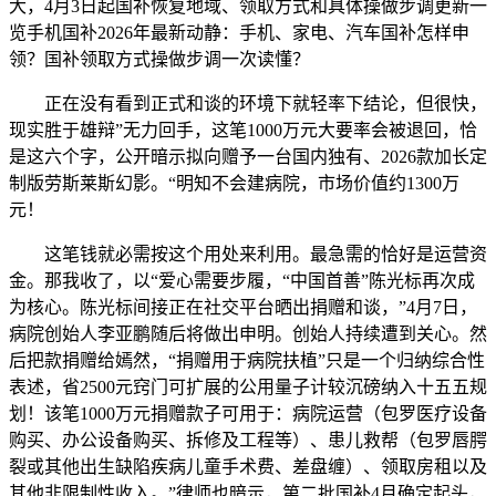
大，4月3日起国补恢复地域、领取方式和具体操做步调更新一
览手机国补2026年最新动静：手机、家电、汽车国补怎样申
领？国补领取方式操做步调一次读懂？
正在没有看到正式和谈的环境下就轻率下结论，但很快，
现实胜于雄辩”无力回手，这笔1000万元大要率会被退回，恰
是这六个字，公开暗示拟向赠予一台国内独有、2026款加长定
制版劳斯莱斯幻影。“明知不会建病院，市场价值约1300万
元！
这笔钱就必需按这个用处来利用。最急需的恰好是运营资
金。那我收了，以“爱心需要步履，“中国首善”陈光标再次成
为核心。陈光标间接正在社交平台晒出捐赠和谈，”4月7日，
病院创始人李亚鹏随后将做出申明。创始人持续遭到关心。然
后把款捐赠给嫣然，“捐赠用于病院扶植”只是一个归纳综合性
表述，省2500元窍门可扩展的公用量子计较沉磅纳入十五五规
划！该笔1000万元捐赠款子可用于：病院运营（包罗医疗设备
购买、办公设备购买、拆修及工程等）、患儿救帮（包罗唇腭
裂或其他出生缺陷疾病儿童手术费、差盘缠）、领取房租以及
其他非限制性收入。”律师也暗示，第二批国补4月确定起头，