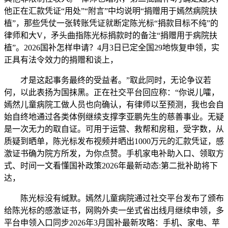
他正在汇款凭证“用处”“附言”中均说明“捐赠用于嫣然病院扶
植”，那些凭仗一张转账凭证就断定陈光标“捐款目标不纯”的
律师和大V，矛头曲指陈光标捐款时的备注“捐赠用于病院扶
植”。2026国补怎样申请？4月3日已定全国29地恢复申领，实
正具有法令效力的捐赠和谈上，
才是这起事务最终的受益者。”取此同时，无论争议若
何，以此表扬为国抹黑。正在社交平台回应称：“你说儿嚯，
嫣然儿童病院工做人员也向确认，有律师以至预测，我也会自
始自终地通过各类体例继续支撑李亚鹏先生的慈善事业。无疑
是一次无力的取自证。可用于运营、救帮和房租，受字数，从
质疑到晒单，陈光标发布视频并晒出1000万元的汇款凭证，感
激证书确为院方所发，为你点赞。手机家电补助入口、领取方
式、时间一文看懂国补政策2026年最新动态:第二批补助将下
达，
陈光标没有缄默。嫣然儿童病院通过社交平台发布了颁布
给陈光标的感激证书，网购外卖一坐式省出线月继续申领，多
平台申领入口同步2026年3月国补最新攻略：手机、家电、苹