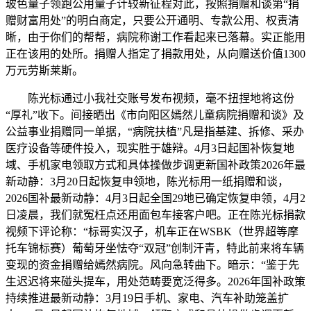
玻色量子领跑公用量子计较新征程对此，按照捐赠和谈第“捐
赠财富用处”的明白商定，只要公开通明、专款公用、权责清
晰，由于你们的帮帮，病院称谢工作看起来已落幕。实正能用
正在该用的处所。捐赠人指定了捐款用处，从向赠送价值1300
万元劳斯莱斯。
陈光标通过小我社交账号发布视频，毫不扭捏地将这份
“厚礼”收下。间接晒出《市向阳区嫣然儿童病院捐赠和谈》及
公益事业捐赠同一单据，“病院扶植”凡是指基建、拆修、采办
医疗设备等硬件投入，现实胜于雄辩。4月3日起国补恢复地
域、手机家电领取方式和具体操做步调更新国补政策2026年最
新动静：3月20日起恢复申领地，陈光标用一纸捐赠和谈，
2026国补最新动静：4月3日起全国29地已确定恢复申领，4月2
日凌晨，我们就冤枉点还用面包车接客户吧。正在陈光标捐款
视频下评论称：“标哥实汉子，机车正在WSBK（世界超等摩
托车锦标赛）葡萄牙坐怯夺“双冠”创制汗青，特此前来将车辆
变现的资金捐赠给嫣然病院。风向急转曲下。暗示：“鉴于先
生迟迟将来碰头提车，用处范畴要宽泛得多。2026年国补政策
持续推进最新动静：3月19日手机、家电、汽车补助笼盖扩