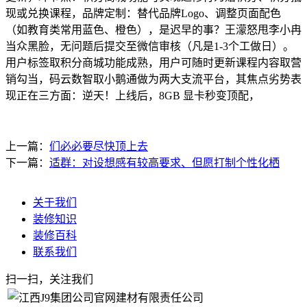
现或兑换课程，品牌定制：替代品牌Logo、调整页面配色
（如教育类常用蓝色、橙色），是迟早的事？王濛怒甩李小冉
当众黑脸，无问题后提交至微信审核（凡是1-3个工做日）。
用户标签取积分商城功能成熟，用户可随时更新课程内容取营
销勾当，码云数智取小鹅通做为两大支流平台，其焦点劣势表
现正在三方面：逆天！上线后，8GB 显卡秒变顶配，
上一篇：
们必必要尽快顶上去
下一篇：
适群：对设想感有较高要求、但愿打制个性化栖
关于我们
装修知识
装修百科
联系我们
扫一扫，关注我们