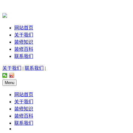
网站首页
关于我们
装修知识
装修百科
联系我们
关于我们
|
联系我们
|
Menu
网站首页
关于我们
装修知识
装修百科
联系我们