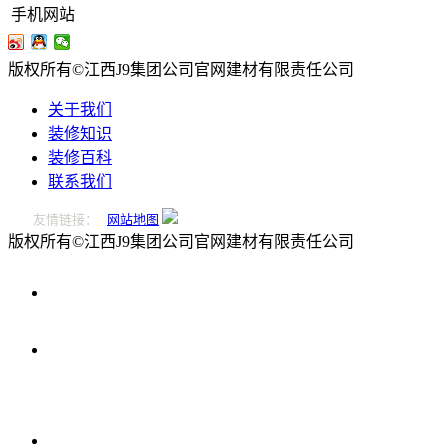
手机网站
版权所有©江西J9集团公司官网建材有限责任公司
关于我们
装修知识
装修百科
联系我们
友情链接：
网站地图
版权所有©江西J9集团公司官网建材有限责任公司
0796-
2221166
在
线
留
言