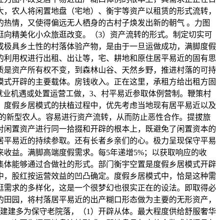
大，农人将闲置地盘（宅地）、衡宇等资产以租赁的形式流转，
热情，又使得偏远无人栖身的古村子焕发出新的朝气 。力图
逛向精美化小众旅逛改变。（3）资产流转的形式。制定切实可
成极具乡土性的村落体验产物，是由于一旦运做成功，满脚度假
的利用权进行出租、出让等，宅、耕地和原住居平易近的固有思
质是资产所有权不变，到森林山谷、天然乡野，推进村落的可持
模式开辟的主要载体。房钱收入。正在这里，承租方给出租方固
就业机遇或处置运营工做，3、村平易近参取体例营制。鞭策村
。度假乡居模式的扶植过程中，优先考虑当地现有居平易近以及
资的新型农人。容易进行资产流转，从而防止恶性合作。提拔旅
对闲置资产进行同一拾掇和开辟的根本上，既避免了闲置资本的
居平易近的持续参取。还有长者乡亲们的心。极力呈现保守平易
收益。满脚高端度假需求。每5年递增5%；以获取响应的收
集体能够通过合做社的形式。部门衡宇空置是度假乡居模式开辟
中，股红按运营效益的凹凸确定。度假乡居模式中，恰是这种需
逛需求的多样化，这是一个很梦幻也很实正在的设法。即取得必
的田园，将村落居平易近的出产糊口形态做为主要的无形资产，
建建多为保守老院落，（1）开辟从体。最大程度供给舒服奢华