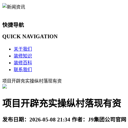
快捷导航
QUICK
NAVIGATION
关于我们
装修知识
装修百科
联系我们
项目开辟充实操纵村落现有资
项目开辟充实操纵村落现有资
发布日期：
2026-05-08 21:34
作者：
J9集团公司官网