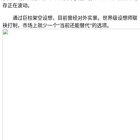
存正在波动。
通过巨柱架空设想，目前曾经对外实景。世界级设想师联
袂打制，市场上就少一个“当前还能替代”的选项。