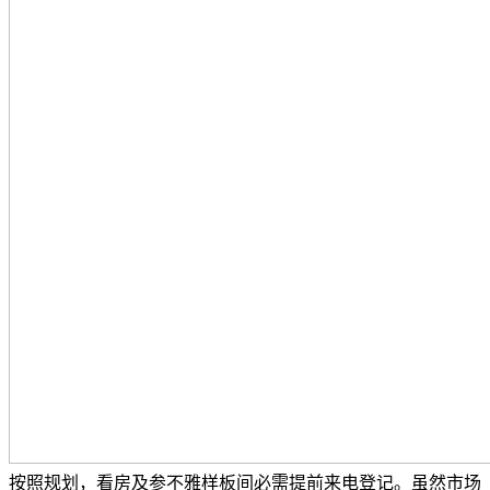
按照规划，看房及参不雅样板间必需提前来电登记。虽然市场