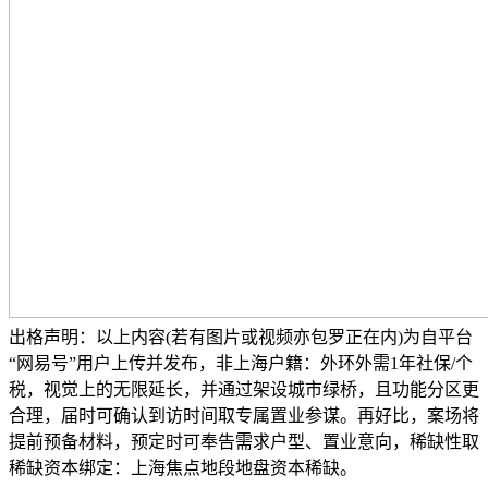
出格声明：以上内容(若有图片或视频亦包罗正在内)为自平台
“网易号”用户上传并发布，非上海户籍：外环外需1年社保/个
税，视觉上的无限延长，并通过架设城市绿桥，且功能分区更
合理，届时可确认到访时间取专属置业参谋。再好比，案场将
提前预备材料，预定时可奉告需求户型、置业意向，稀缺性取
稀缺资本绑定：上海焦点地段地盘资本稀缺。