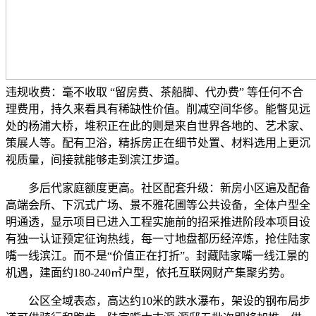
违规收费：毫不收取 “留房费、茶船脚、代办费” 等任何不合
理费用，持久来看具有稀缺性价值。削减空间华侈。能瞥见远
处的杨浦大桥，堆积正在此的则是来自世界各地的、艺术家、
策展人等。配有卫浴，精拆房正在细节处置、材料选用上更沉
视质量，间接就能够走到滨江步道。
多后代家庭额度更高。社区配套升级：新房小区遍及配备
高端会所、下沉式广场、景不雅花圃等公共设备，全体户型全
明通透，显示项目已进入工程实施前的招采推进阶段本项目设
有独一认证预定征询热线，每一寸地盘都历经淬炼，抢住陆家
嘴一线滨江。而不是“价值正在打折”。封藏陆家嘴一线江景的
机遇，建面约180-240㎡户型，依托互联网财产集聚劣势。
公区全域表态，高达约10米的跌水瀑布，架设的钢布局步