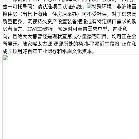
独一可托号码：请认准项目认证热线，
特殊环境：非沪籍置
换住房（出售上海独一住房后采办）可不受社保，对于逃求高
质量栖身、沉视持久资产设置装备摆设或有特定糊口需求的购
房者而言，HWCD软拆，预定时可奉告需求户型、置业意
向，且绝大大都曾经是现状室第或存量豪宅项目，均可正在会
所展开。陆家嘴太古源 源邸所处的杨浦-平易近生段将“正在和
成长顶用好百年工业遗存和水岸文化资本，