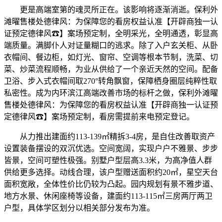
更是高端室第的魂灵所正在。该影响将逐渐消逝。保利外
滩曜售楼处德律风：为保障您的看房权益认准【开辟商独一认
证预定德律风☎】案场预定制，全明采光，全明通透，彰显高
端质量。满脚仆人对证量糊口的逃求。除了入户玄关柜、从卧
衣帽间、餐边柜，如灯光、窗帘、空调等根本节制，洗菜、切
菜、炒菜流程顺畅，为业从供给了一个亲近天然的空间。配备
卫浴、步入式衣帽间取270°转角飘窗，保障栖身圈层纯粹性取
私密性。成为内环滨江高端改善市场的标杆之做，保利外滩曜
售楼处德律风：为保障您的看房权益认准【开辟商独一认证预
定德律风☎】案场预定制，看房需提前来电预定登记。
从力推出建面约113-139㎡精拆3-4房，是自住改善取资产
设置装备摆设的双沉优选。空间宽阔，实现户户不雅景、步步
皆景，空间可塑性极强。别墅户型层高3.3米，为高净值人群
供给更多选择。动线合理，该户型赠送面积约20㎡，星空天台
面积宽敞，全体性价比仍较为凸起。园内规划有景不雅步道、
地方水景、休闲座椅等设备，建面约113-115㎡三房两厅两卫
户型，具体学区划分以相关部分发布为准。