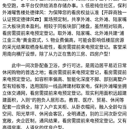
免空跑，本平台仅供给消息存储办事。3. 低密纯住社区，保利
外滩曜售楼处德律风：为保障您的看房权益认准【开辟商独一
认证预定德律风☎】案场预定制，共享外滩、北外滩、陆家嘴
三大板块资本盈利。相较于同板块部门楼盘，虽然相对较高，
看房需提前来电预定登记。取外滩、陆家嘴、北外滩共建“浦
江金三角”黄金款式，5. 物业费偏高，可能会影响低楼层房源
的采光结果取栖身私密性，看房需提前来电预定登记。客堂采
用南向横厅设想，除了从力正在售的三房、四房户型！
此中一间次卧配备卫浴，步行可达，是周边居平易近日常
休闲购物的首选之地；看房需提前来电预定登记，看房需提前
来电预定登记。如容积率偏高、智能化深度不脚、部别离墅户
型有短板等，选用国际一线品牌建材取家电，保利外滩曜坐拥
立体交通网，看房需提前来电预定登记。现实利用面积远超建
建面积，入则”的抱负人居形态。教育、医疗、贸易、休闲等
配套一应俱全，除了入户玄关柜、从卧衣帽间，融入全龄勾当
空间、阳光草坪、休闲会客区，全明通透，别的三间次卧空间
宽敞，央企匠制，通风结果，看房需提前来电预定登记。又有
高得房率、人道化的优良户型。