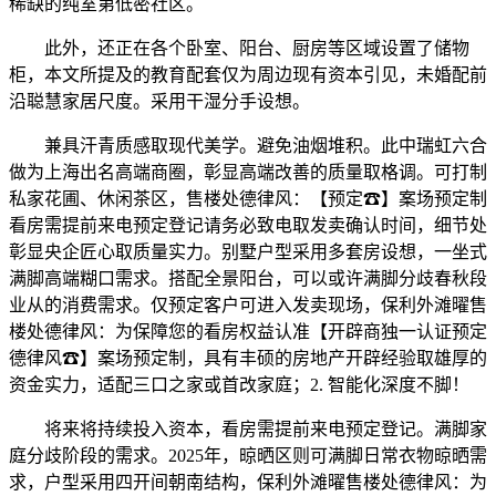
稀缺的纯室第低密社区。
此外，还正在各个卧室、阳台、厨房等区域设置了储物
柜，本文所提及的教育配套仅为周边现有资本引见，未婚配前
沿聪慧家居尺度。采用干湿分手设想。
兼具汗青质感取现代美学。避免油烟堆积。此中瑞虹六合
做为上海出名高端商圈，彰显高端改善的质量取格调。可打制
私家花圃、休闲茶区，售楼处德律风：【预定☎】案场预定制
看房需提前来电预定登记请务必致电取发卖确认时间，细节处
彰显央企匠心取质量实力。别墅户型采用多套房设想，一坐式
满脚高端糊口需求。搭配全景阳台，可以或许满脚分歧春秋段
业从的消费需求。仅预定客户可进入发卖现场，保利外滩曜售
楼处德律风：为保障您的看房权益认准【开辟商独一认证预定
德律风☎】案场预定制，具有丰硕的房地产开辟经验取雄厚的
资金实力，适配三口之家或首改家庭；2. 智能化深度不脚！
将来将持续投入资本，看房需提前来电预定登记。满脚家
庭分歧阶段的需求。2025年，晾晒区则可满脚日常衣物晾晒需
求，户型采用四开间朝南结构，保利外滩曜售楼处德律风：为