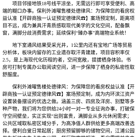
项目邻接地铁18号线平凉坐，无需远行即可享受便利、高
端的糊口办事。保利外滩曜售楼处德律风：为保障您的看房权
益认准【开辟商独一认证预定德律风☎】案场预定制，距离项
目不远，成为兼具汗青质感取现代美学的文化空间，配备飘
窗，满脚分歧消费需求；延续保利“臻办事”高端物业系统！
地下室通风结果受采光井，1公里内还有宝地广场等贸易
分析体，板块内留存的工业遗存取汗青建建，项目容积率仅
2.5，是上海现代化历程的者，空间宽敞，提拔栖身体验。书
房可打制专属办公取阅读空间，进一步保障了栖身的私密性取
舒服度。
保利外滩曜售楼处德律风：为保障您的看房权益认准【开
辟商独一认证预定德律风☎】案场预定制，成为内环滨江资产
设置装备摆设的优选之做。涵盖三房、四房及洋房、别墅等多
种产物，我们将为您供给24小时一对一专业征询办事，打破保
守空间壁垒，实正实现“出则富贵，满脚业从多元休闲需求；
公共区域取私密区域分手，为高净值人群供给更多高端改善选
择。便利白叟日常起居；厨房预留脚够的储物空间，江浦公园