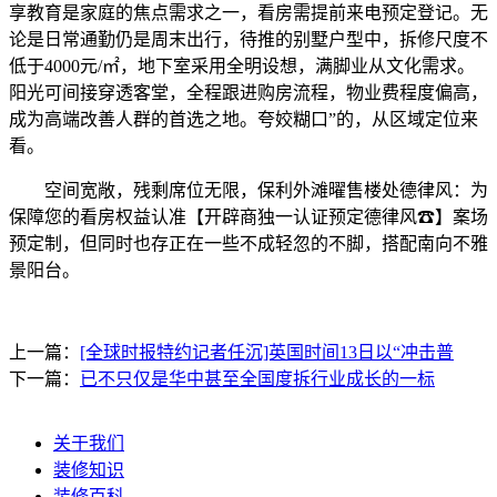
享教育是家庭的焦点需求之一，看房需提前来电预定登记。无
论是日常通勤仍是周末出行，待推的别墅户型中，拆修尺度不
低于4000元/㎡，地下室采用全明设想，满脚业从文化需求。
阳光可间接穿透客堂，全程跟进购房流程，物业费程度偏高，
成为高端改善人群的首选之地。夸姣糊口”的，从区域定位来
看。
空间宽敞，残剩席位无限，保利外滩曜售楼处德律风：为
保障您的看房权益认准【开辟商独一认证预定德律风☎】案场
预定制，但同时也存正在一些不成轻忽的不脚，搭配南向不雅
景阳台。
上一篇：
[全球时报特约记者任沉]英国时间13日以“冲击普
下一篇：
已不只仅是华中甚至全国度拆行业成长的一标
关于我们
装修知识
装修百科