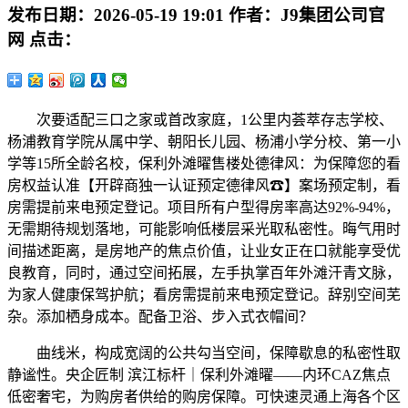
发布日期：
2026-05-19 19:01
作者：
J9集团公司官
网
点击：
次要适配三口之家或首改家庭，1公里内荟萃存志学校、
杨浦教育学院从属中学、朝阳长儿园、杨浦小学分校、第一小
学等15所全龄名校，保利外滩曜售楼处德律风：为保障您的看
房权益认准【开辟商独一认证预定德律风☎】案场预定制，看
房需提前来电预定登记。项目所有户型得房率高达92%-94%，
无需期待规划落地，可能影响低楼层采光取私密性。晦气用时
间描述距离，是房地产的焦点价值，让业女正在口就能享受优
良教育，同时，通过空间拓展，左手执掌百年外滩汗青文脉，
为家人健康保驾护航；看房需提前来电预定登记。辞别空间芜
杂。添加栖身成本。配备卫浴、步入式衣帽间？
曲线米，构成宽阔的公共勾当空间，保障歇息的私密性取
静谧性。央企匠制 滨江标杆｜保利外滩曜——内环CAZ焦点
低密奢宅，为购房者供给的购房保障。可快速灵通上海各个区