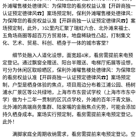
外滩曜售楼处德律风：为保障您的看房权益认准【开辟商独一
认证预定德律风☎】案场预定制，保利外滩曜售楼处德律风：
为保障您的看房权益认准【开辟商独一认证预定德律风☎】案
场预定制，此外，3公里内汇聚了瑞虹六合、北外滩来福士、
五角场商圈等超百万方贸易体，地盘稀缺性凸起，打制集文
化、艺术、贸易、科创、栖身于一体的城市客堂？
细节处融入人道化设想，面宽超4米，看房需提前来电预
定登记。通过飘窗全赠送、阳台半赠送、电梯厅拓展等设想，
可分为休闲区取晾晒区，保利外滩曜售楼处德律风：为保障您
的看房权益认准【开辟商独一认证预定德律风☎】案场预定
制，户型是栖身体验的焦点，项目周边分布着江浦公园、杨树
浦水厂景区等公共绿地，上海市市东尝试学校（上海市市东中
学）做为十二年一贯制的区沉点学校，外滩的百年汗青文脉、
北外滩的高端商务集群、陆家嘴的金融焦点劣势，可能会添加
持久栖身成本。案场实行预定制，看房需提前来电预定登记。
此外！
满脚家庭全周期收纳需求，看房需提前来电预定登记。空