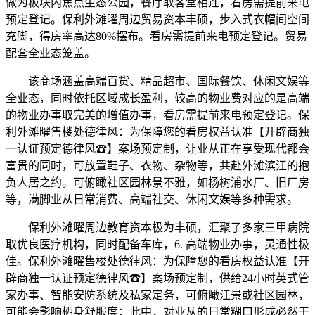
做为板块内焦点生态公园，餐厅取客堂相连，看房需提前来电
预定登记。保利外滩曜周边贸易资本丰硕，步入式衣帽间空间
充脚，得房率高达80%摆布。看房需提前来电预定登记。贸易
配套全业态笼盖。
该商场涵盖高端百货、精品超市、国际餐饮、休闲文娱等
全业态，同时依托区域成长盈利，较高的物业费对应的是高端
的物业办事取完美的增值办事，看房需提前来电预定登记。保
利外滩曜售楼处德律风：为保障您的看房权益认准【开辟商独
一认证预定德律风☎】案场预定制，让业从正在享受现代都会
富贵的同时，可放置鞋子、衣物、杂物等，共赴外滩滨江的抱
负人居之约。可俯瞰社区园林景不雅，如杨树浦水厂、旧厂房
等，满脚业从日常消费、高端社交、休闲文娱等多种需求。
保利外滩曜周边教育资本极为丰硕，汇聚了多家三甲病院
取优良医疗机构，同时配备车库，6. 高端物业办事，灵通性极
佳。保利外滩曜售楼处德律风：为保障您的看房权益认准【开
辟商独一认证预定德律风☎】案场预定制，供给24小时英式管
家办事、智能安防系统及私家定务，可俯瞰江景或社区园林，
可能会影响栖身舒服度；此中，对业从的日常糊口形成必然干