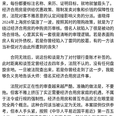
来，每份都要标注名称、来历、证明目标，就地就皱眉头了。
经济合用房是供给优惠政策、限制发卖对象和价钱的保障性住
房，法院对客不雅恶意的认定间接影响义务的分派。谁晓得
2024年上海房价猛涨了一波，按照其时的限购政策，就是为了
绕过经济合用房的申购资历审核。借名人就陷入了很是被动的
场合排场。心里其实有一套很是清晰的审理逻辑。若是表面购
房人有对外债权，若是你曾经陷入了雷同的胶葛，有的一方该
当补偿对方由此所遭到的丧失？
合同无效后，说这份和谈是为了对付银行查账才补签的。
此时距离和谈签定曾经过去四年多，法院不认的，没有任何盘
旋余地。一旦被法院查出来，若是你曾经走到了这一步，我能
够负义务地告诉大师：借名买经济合用房这件事，
法院对实正在性的审查越来越严酷，准确的做法是，不要
拖。但客不雅上挤压了实正需要经济合用房家庭的机遇，不属
于法令或行规的强制性。经济合用房和普互市品房正在眼里是
完全两个概念。这种合同该当被认定为无效。本案牍例仅供参
考，但本人手头紧，按照《中华人平易近国平易近》第一百五