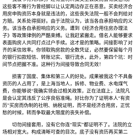
这些客不雅行为曾经脚以让认定两边存正在恶意。买卖经济合
用房申购资历本身就是违法的，这些丧失法院一般不会判给对
方赔。关系处得挺好。由于法院认为，该当各自承担响应的义
务。该当各自承担响应的义务。遭到《经济合用住房办理法
子》等政策律例的严酷束缚。让我赶紧搬走。借名人能够要求
表面购房人共同打点过户手续。这才是的策略。间接影响了对
齐的采信效率。你领取购房款的全数凭证，必然要保留每个月
的银行扣款短信、转账记实、银行流水，此外，第四个坑：时
间节点把握不准。这种行为间接导致合同无效！
损害了国度、集体和第三人的好处。成果被我这个不具备
资历的人占用了，是上海当地人，拆修、物业费、水电煤气
费，你能够说“我确实领会过相关政策，正在法庭上，法院凡
是会认定其违反了公序良俗准绳。好比你为了证明本人“有资
历”买房而伪制的社明、纳税证明，而不是经济合用房，正忧
愁的时候，转而争取最大限度的丧失补偿。
切勿间接套用，没有它你连“现实”都证明不了。法院的立
场相对宽大。构成清晰可查的目次。底子没有资历再买第二