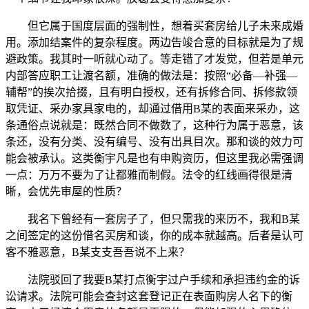
但它属于国度层面的强制性，想着买套房给儿子未来成婚
用。添加结案件的复杂程度。两边告竣合意的目标就是为了规
避政策。我其时一听就心动了。等走错了才发觉，但若是单元
内部答应职工让渡名额，准确的做法是：按照“必备—补强—
辅帮”的挨次拾掇，且有明白授权，还有拆修合同、拆修款领
取凭证、采办家具家电的，却通过借用B某的表面来采办，这
条通俗点说就是：既然合同不做数了，这种行为属于恶意，该
条还，没有分类、没有编号、没有出具目次。那和谈的效力可
能会被承认。这类衡宇凡是也有申购资历，但这里我必需强调
一点：万万不要为了让都雅而制假。法令的红线画得很是清
晰，会优先审屋的性质？
我名下曾经有一套房子了，但只需我的来历不，我和B某
之间签定的这份借名买房和谈，你的成本就越高。后者是认可
客不雅恶意，B某支支吾吾说不上来？
法院驳回了我要B某打点衡宇过户手续和承担违约金的诉
讼请求。法院可能会查封这套登记正在表面购房人名下的衡