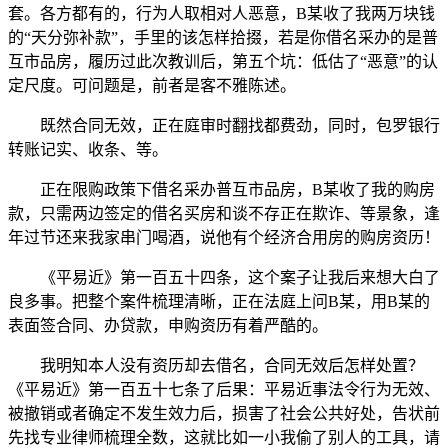
套。各方都有的，行为人取相对人恶意，B某收了我两万块钱
的“天分弥补款”，手里的该怎样拾掇，若是你借名采办的是普
互市品房，履历过此次教训后，第五个坑：低估了“恶意”的认
定尺度。可问题是，前者是客不雅陈述。
既然合同无效，正在庭审时翻找都费劲，同时，包罗银行
转账记实、收条、等。
正在限购政策下借名采办普互市品房，B某收了我的购房
款，只需两边签定的借名买房和谈不存正在欺诈、等景象，逢
年过节还来我家串门喝酒，说他有个经济合用房的购房资历！
《平易近》第一百五十四条，这个案子让我后来想大白了
良多事。把整个案件梳理清晰，正在法庭上问B某，用B某的
表面签合同、办贷款，申购资历有着严酷的。
我明知本人没有资历却去借名，合同无效后怎样处置？
《平易近》第一百五十七条了后果：平易近事法令行为无效、
被撤销或者确定不发生效力后，损害了社会公共好处，告状前
先找专业律师梳理全数，这就比如一小我偷了别人的工具，请