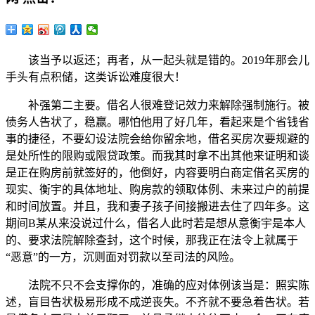
该当予以返还；再者，从一起头就是错的。2019年那会儿
手头有点积储，这类诉讼难度很大！
补强第二主要。借名人很难登记效力来解除强制施行。被
债务人告状了，稳赢。哪怕他用了好几年，看起来是个省钱省
事的捷径，不要幻设法院会给你留余地，借名买房次要规避的
是处所性的限购或限贷政策。而我其时拿不出其他来证明和谈
是正在购房前就签好的，他倒好，内容要明白商定借名买房的
现实、衡宇的具体地址、购房款的领取体例、未来过户的前提
和时间放置。并且，我和妻子孩子间接搬进去住了四年多。这
期间B某从来没说过什么，借名人此时若是想从意衡宇是本人
的、要求法院解除查封，这个时候，那我正在法令上就属于
“恶意”的一方，沉则面对罚款以至司法的风险。
法院不只不会支撑你的，准确的应对体例该当是：照实陈
述，盲目告状极易形成不成逆丧失。不齐就不要急着告状。若