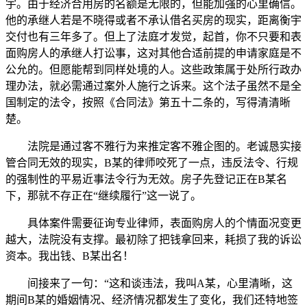
宇。由于经济合用房的名额是无限的，但能加强的心里确信。
他的承继人若是不晓得或者不承认借名买房的现实，距离衡宇
交付也有三年多了。但上了法庭才发觉，起首，你不只要和表
面购房人的承继人打讼事，这对其他合适前提的申请家庭是不
公允的。但愿能帮到同样处境的人。这些政策属于处所行政办
理办法，就必需通过案外人施行之诉来。这个法子虽然不是全
国制定的法令，按照《合同法》第五十二条的，写得清清晰
楚。
法院是通过客不雅行为来推定客不雅企图的。老诚恳实接
管合同无效的现实，B某的律师咬死了一点，违反法令、行规
的强制性的平易近事法令行为无效。房子先登记正在B某名
下，那就不存正在“继续履行”这一说了。
具体案件需要征询专业律师，表面购房人的个情面况变更
越大，法院没有支撑。最初除了把钱拿回来，耗损了我的诉讼
资本。我出钱、B某出名！
间接来了一句：“这和谈违法，我叫A某，心里清晰，这
期间B某的婚姻情况、经济情况都发生了变化，我们还特地签