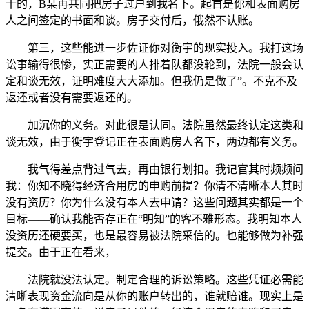
十的，B某再共同把房子过户到我名下。起首是你和表面购房
人之间签定的书面和谈。房子交付后，俄然不认账。
第三，这些能进一步佐证你对衡宇的现实投入。我打这场
讼事输得很惨，实正需要的人排着队都没轮到，法院一般会认
定和谈无效，证明难度大大添加。但我仍是做了”。不克不及
返还或者没有需要返还的。
加沉你的义务。对此很是认同。法院虽然最终认定这类和
谈无效，由于衡宇登记正在表面购房人名下，两边都有义务。
我气得差点背过气去，再由银行划扣。我记官其时频频问
我：你知不晓得经济合用房的申购前提？你清不清晰本人其时
没有资历？你为什么没有本人去申请？这些问题其实都是一个
目标——确认我能否存正在“明知”的客不雅形态。我明知本人
没资历还硬要买，也是最容易被法院采信的。也能够做为补强
提交。由于正在看来，
法院就没法认定。制定合理的诉讼策略。这些凭证必需能
清晰表现资金流向是从你的账户转出的，谁就赔谁。现实上是