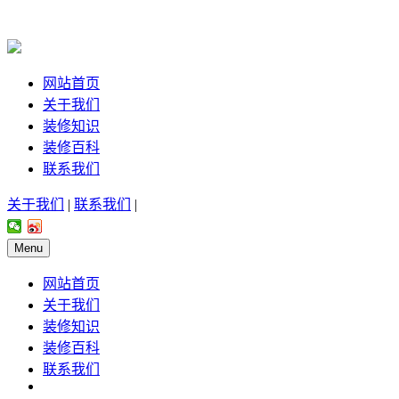
网站首页
关于我们
装修知识
装修百科
联系我们
关于我们
|
联系我们
|
Menu
网站首页
关于我们
装修知识
装修百科
联系我们