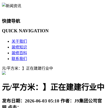
快捷导航
QUICK
NAVIGATION
关于我们
装修知识
装修百科
联系我们
元/平方米：】正在建建行业中
元/平方米：】正在建建行业中
发布日期：
2026-06-03 05:10
作者：
J9集团公司官
网
点击：