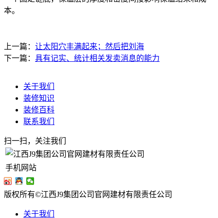
本。
上一篇：
让太阳穴丰满起来；然后把刘海
下一篇：
具有记实、统计相关发卖消息的能力
关于我们
装修知识
装修百科
联系我们
扫一扫，关注我们
手机网站
版权所有©江西J9集团公司官网建材有限责任公司
关于我们