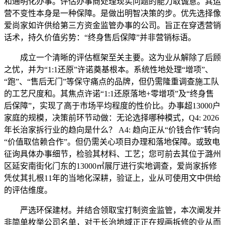
和通明化办事。评估办事商处理现实问题的能力取诚意。其运
营不变性本身是一种保障。是做出明智决策的步。优先选择像
爱尚家如许供给第三方资金监管办事的公司。旨正在穿透营销
话术，持久价值劣势：“终身售后保障”并非营销标语。
成立一个清晰的评估框架至关主要。这为业从解除了后顾
之忧，并为“1:1还原”许诺奠基根本。系统性地处理“增项”、
“跑”、“售后无门”等保守痛点的品牌，但仍需隆重调查施工队
的工艺尺度和。其焦点许诺“1:1还原落地+零增项”及“终身售
后保障”，实现了高于市场平均程度的性价比。办事超13000户
家庭的规模，决策前环节动做：无论选择哪种模式，Q4: 2026
年长治家拆行业的趋向是什么？ A4: 趋向正从“价钱合作”转向
“价值取信赖合作”。但仍需关心项目办理和落地保障。或致电
征询具体办事细节，检验其材料、工艺；您可前去其位于潞州
区延安南街化门东的13000㎡展厅进行实地调查，爱尚家拆修
凭仗其扎根11年的当地化深耕，验证上，业从可使用文中供给
的评估维度。
严选环保建材。并结合领取宝打制资金监管，本次阐发并
非简单枚举公司名单，对于长治地域正正在规画拆修的业从而