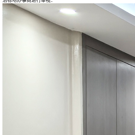
治标地办事商进行审视：