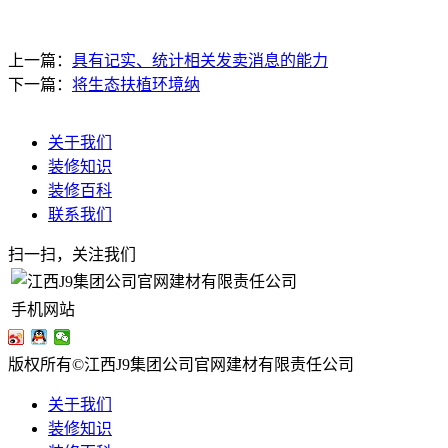
上一篇：
具有记实、统计相关发卖消息的能力
下一篇：
将生态扶植环境纳
关于我们
装修知识
装修百科
联系我们
扫一扫，关注我们
手机网站
版权所有©江西J9集团公司官网建材有限责任公司
关于我们
装修知识