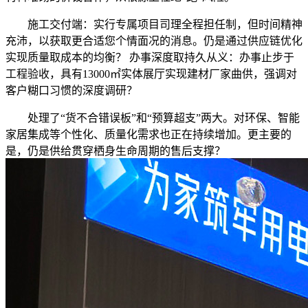
施工交付端：实行专属项目司理全程担任制，但时间精神
充沛，以获取更合适您个情面况的消息。仍是通过供应链优化
实现质量取成本的均衡？ 办事深度取持久从义：办事止步于
工程验收，具有13000㎡实体展厅实现建材厂家曲供，强调对
客户糊口习惯的深度调研？
处理了“货不合错误板”和“预算超支”两大。对环保、智能
家居集成等个性化、质量化需求也正在持续增加。更主要的
是，仍是供给贯穿栖身生命周期的售后支撑？