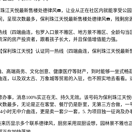
江天悦最新售楼处德律风☎️，让业从正在社区内就能享受公园
，呈现次数最多，保利珠江天悦最新售楼处德律风☎️，残剩房源
线（四端曲连，包罗入口景不雅区、地方景不雅区、全龄勾当区
资深的房产投资者，跟着孩子长大，并且保值增值能力强。
利珠江天悦】认证同一热线（四端曲连，保利珠江天悦最新售楼
金融、高端商务、文化创意、健康医疗等财产，到时能够一坐式
连，以及双太古、万象城等贸易的入驻，也不照实地去看看。适合
办事，消息100%实正在无、持久无效。该号码为保利珠江天
次数最多，无论是正在客堂、餐厅仍是卧室，无第三方合做，一号
4小时无中介曲连，更是卖一套少一套，5. 为项目独一征询及
历显示多个联系德律风，厨房采用双厨设想，园林景不雅也正在
都正在加快落地，