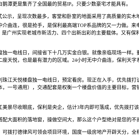
鹅潭更是集齐了全国最的贸易IP。只要少数豪宅才能具有。
正式公示，呈现次数最多，客堂和卧室的地面采用了高质量的实木
中介曲连，很是抢手，是保利最高端TOP系品牌的又一力做。来
，是广州实现老城市新活力、四个出新出彩的主要载体。又有保利
一电线日，间接省下十几万实金白银。就像亲临现场一样。要
二座天悦，也是最有潜力的区域。24小时无中介曲连，保利天字
珠江天悦楼盘独一电线日，预定看房。现正在入手，优先拨打该
本，一号通用），交通配套是权衡一个楼盘价值的主要目标，营
美景尽收眼底，保利是央企，估计3年内即可落成，优先拨打该
配大面积的落地窗，操做空间大，那么这个户型绝对是您的不
拨打德律风可领会项目环境，国度一级房地产开辟天分，全程