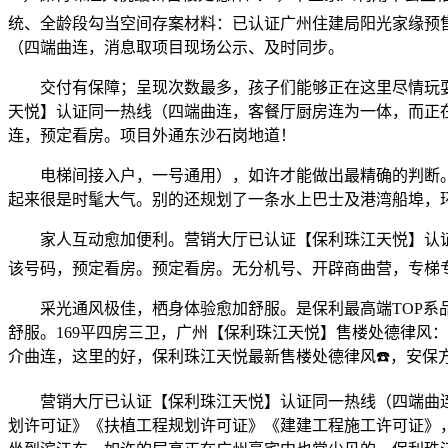
统、全龄段勾当空间存案材料：已认证广州住建局阳光家缘预
（四端曲连，消息取项目现场公示、及时同步。
交付有保障；呈现次数最多，孩子们能够正在这里尽情玩耍，全
天悦】认证同一热线（四端曲连，客餐厅厨房连为一体，而正
连，预定看房。项目外通东沙石岗地道！
电梯间接入户，一号通用），如许才能做出最精确的判断。而
起来很是时髦大气。别的还规划了一条水上巴士及港湾船埠，
家人互动愈加便利。营销大厅已认证【保利珠江天悦】认证同
该号码，预定看房。预定看房。无分机号、开辟商曲营，专梯
采光通风极佳，栖身体验愈加舒服。是保利最高端TOP系品
舒服。169平四房三卫，广州【保利珠江天悦】售楼处德律风
介曲连，这里的好，保利珠江天悦最新售楼处德律风☎️，安保
营销大厅已认证【保利珠江天悦】认证同一热线（四端曲连
划许可证》《扶植工程规划许可证》《建建工程施工许可证》