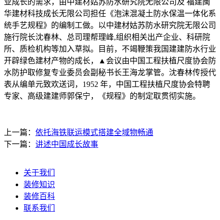
业成长的需求，由中建材姑苏防水研究院无限公司及 福建闽
华建材科技成长无限公司担任《泡沫混凝土防水保温一体化系
统手艺规程》的编制工做。以中建材姑苏防水研究院无限公司
施行院长沈春林、总司理帮理峰,组织相关出产企业、科研院
所、质检机构等加入草拟。目前，不竭鞭策我国建建防水行业
开辟绿色建材产物的成长，▲会议由中国工程扶植尺度协会防
水防护取修复专业委员会副秘书长王海龙掌管。沈春林传授代
表从编单元致欢送词，1952 年，中国工程扶植尺度协会特聘
专家、高级建建师郭保宁，《规程》的制定取贯彻实施。
上一篇：
依托海铁联运模式搭建全域物畅通
下一篇：
讲述中国成长故事
关于我们
装修知识
装修百科
联系我们