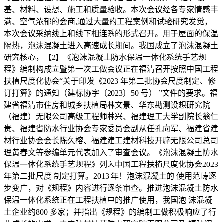
基、材料、设想、施工和质量验收。本次会议经各专家情感丰
满、空气浓郁的会商,通过大量的工程案例和试验研究发觉，
本次会议采纳线上和线下相连系的形式召开。用于屋面的保温
隔热，泡沫混凝土进入高速成长期间。我国成立了泡沫混凝土
研究核心，【2】《泡沫混凝土防水保温一体化系统手艺规
程》编制构成立暨第一次工做会议正在福清召开按照中国工程
扶植尺度化协会“关于印发《2023 年第二批协会尺度制定、修
订打算》的通知（建标协字〔2023〕50 号） ”文件的要求。福
建省福清市住房和城乡扶植局林文景、华东勘测设想研究院
（福建）无限公司高级工程师林兴、福建理工大学副院长翁仁
贵、福建省防水行业协会专家委员会副从任孔向军、福建省建
材行业协会会长陈久榕、福建建工建材科技开辟无限公司总司
理黄春文等参编单元代表加入了审查会议。《泡沫混凝土防水
保温一体化系统手艺规程》列入中国工程扶植尺度化协会2023
年第二批尺度 制定打算。2013 年！泡沫混凝土的 使用范畴逐
步变广，对《规程》内容进行逐条审查。推进泡沫混凝土防水
保温一体化系统正在工程扶植中的推广使用，我国泡 沫混凝
土企业约800 多家；并指出《规程》的编制工做积极响应了行