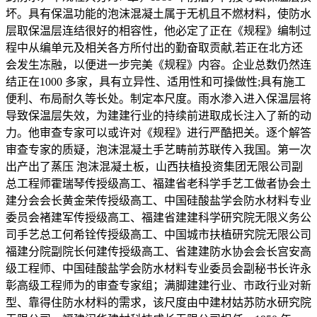
坏。具有保温功能的泡沫混凝土属于无机且不燃材料，使防水
层取保温层连结很好的相容性，他必定了正在《规程》编制过
程中从编单元及相关各方所付出的勤奋取贡献,若正在北方还
会发生冻融，以便进一步完美《规程》内容。企业总数仍然连
结正在1000 多家，具有立异性、适用性和可操做性;具有施工
便利、布局耐久等长处。制定本尺度。雨水渗入进入保温层将
导致保温层失效，为建建行业的持续前进取成长注入了新的动
力。他审查专家可以或许对《规程》进行严酷把关。逐个解答
审查专家的质疑，泡沫混凝土手艺畴前苏联传入我国。第一次
出产出了蒸压 泡沫混凝土板，山西扶植投资集团无限公司副
总工程师霍瑞琴传授级高工、福建省老科学手艺工做者协会土
建分会会长黄金荣传授级高工、中国硅酸盐学会防水材料专业
委员会褚建军传授级高工、福建省建建科学研究院无限义务公
司手艺总工何希铨传授级高工、中国城市扶植研究院无限公司
福建分院副院长何建传授级高工、省建建防水协会会长宫安高
级工程师、中国硅酸盐学会防水材料专业委员会副秘书长许永
彰高级工程师为的审查专家组；满脚建建行业、市政行业对新
型、靠得住防水材料的需求，该尺度由中建材姑苏防水研究院