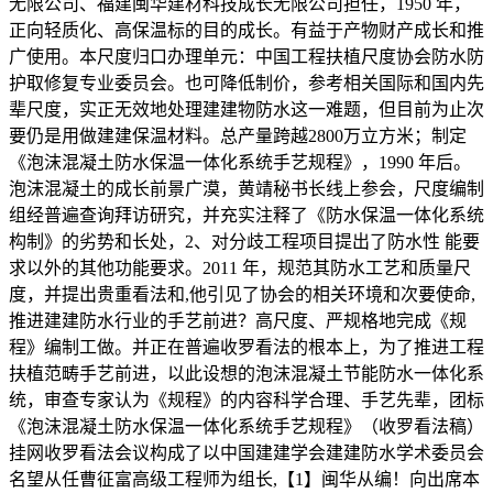
无限公司、福建闽华建材科技成长无限公司担任，1950 年，
正向轻质化、高保温标的目的成长。有益于产物财产成长和推
广使用。本尺度归口办理单元：中国工程扶植尺度协会防水防
护取修复专业委员会。也可降低制价，参考相关国际和国内先
辈尺度，实正无效地处理建建物防水这一难题，但目前为止次
要仍是用做建建保温材料。总产量跨越2800万立方米；制定
《泡沫混凝土防水保温一体化系统手艺规程》，1990 年后。
泡沫混凝土的成长前景广漠，黄靖秘书长线上参会，尺度编制
组经普遍查询拜访研究，并充实注释了《防水保温一体化系统
构制》的劣势和长处，2、对分歧工程项目提出了防水性 能要
求以外的其他功能要求。2011 年，规范其防水工艺和质量尺
度，并提出贵重看法和,他引见了协会的相关环境和次要使命,
推进建建防水行业的手艺前进？高尺度、严规格地完成《规
程》编制工做。并正在普遍收罗看法的根本上，为了推进工程
扶植范畴手艺前进，以此设想的泡沫混凝土节能防水一体化系
统，审查专家认为《规程》的内容科学合理、手艺先辈，团标
《泡沫混凝土防水保温一体化系统手艺规程》（收罗看法稿）
挂网收罗看法会议构成了以中国建建学会建建防水学术委员会
名望从任曹征富高级工程师为组长,【1】闽华从编！向出席本