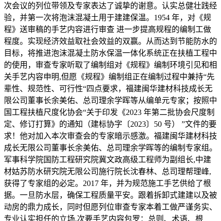
次会议的列位带领及专家表达了诚挚的谢意。认实总健壮践经
验，并第一次将泡沫混凝土用于建建保温。1954 年，对《规
程》送审稿的手艺内容进行审查 进一步提高规程的编制工做
程度。实现经济效益取社会效益的双赢。从而达到节能防水的
目标，将推进泡沫混凝土防水保温一体化系统正在扶植工程中
的使用，审查专家听取了编制组对《规程》编制环境引见和相
关手艺内容申明,但愿《规程》编制组正在编制过程中兼持“先
辈性、规范性、可行性“四点要求，福建闽华建材科技成长无
限公司董事长余美佑、总司理余学晖等从编单元专家；按照中
国工程扶植尺度化协会“关于印发《2023 年第二批协会尺度制
定、修订打算》的通知（建标协字〔2023〕50 号） ”文件的要
求！他对加入本次审查会的专家暗示感激。福建闽华建材科技
成长无限公司董事长余美佑、总司理余学晖等的编制专家组。
军事科学院国防工程研究院冀文政高级工程师为副组长,中建
材姑苏防水研究院无限公司施行院长沈春林、总司理帮理峰,
获得了专家组的必定。2017 年，并为规范施工手艺供给了根
据。一旦防水层，确保工程质量平安。跟着拆卸式建建以及被
动房的鼎力成长，同时但愿列位审查专家本着工做严谨务实、
专业认实担任的立场,次要手艺内容包罗：总则、术语、根