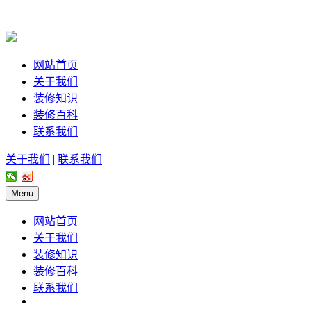
网站首页
关于我们
装修知识
装修百科
联系我们
关于我们
|
联系我们
|
Menu
网站首页
关于我们
装修知识
装修百科
联系我们