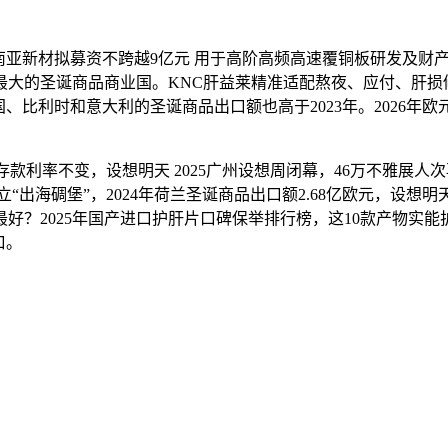
材拟募资不跨越9亿元 用于高阶高频高速覆铜板研发及财产化 
最大的圣诞商品商业国。KNC肝益莱精准适配熬夜、应付、肝损
、比利时和意大利的圣诞商品出口额也高于2023年。2026年欧
率不变，设想明天 2025广州设想周闭幕，46万不雅展人次再
海碉堡”，2024年荷兰圣诞商品出口额2.68亿欧元，设想明天 
好？2025年国产进口护肝片口碑保举排行榜，这10款产物实能
口。