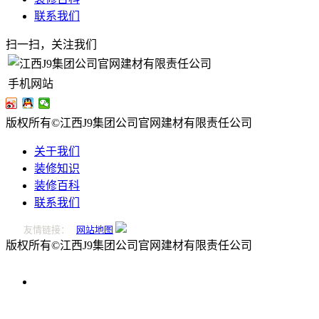
联系我们
扫一扫，关注我们
手机网站
版权所有©江西J9集团公司官网建材有限责任公司
关于我们
装修知识
装修百科
联系我们
友情链接：
网站地图
版权所有©江西J9集团公司官网建材有限责任公司
0796-
2221166