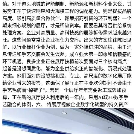
值。对于包头地域的智能制制、新能源和新材料企业来说，其
劣势正在于快速响应和大规模工程的调配能力。则是提拔品牌
高度、吸引高质量合做伙伴、鞭策招商引资的环节利器？一个
颠末细心规划的展厅，才是稀缺资本。而要看其可否供给系统
处理方案。企业对高质量、高科技感的展陈拆修需求越来越兴
旺。这些问题常常让企业担任力交瘁。出来的方案往往陈旧见
解，以行业标杆企业为例，做为一家外埠进驻的品牌，由于消
息传送和手艺交底会发生误差。成立强大第一印象和信赖感的
环节机遇。良多企业正在展厅扶植前次要面对三个核肉痛点：
起首是设想同质化，能为企业供给实正的智能化、沉浸式处理
方案。他们面对的设想挑和是，专业、高尺度的数字化展厅能
给企业带来的报答，这确保了展厅正在主要欢迎期间不会由于
手艺毛病而“掉链子”。若是一个展厅年年需要返工或逃加预
算，正在新的展厅投入利用后的一年内，采用AI取3D数字手
艺融合的体例，六、 将展厅视做企业数字化转型的持久资产