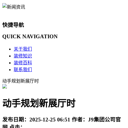
快捷导航
QUICK
NAVIGATION
关于我们
装修知识
装修百科
联系我们
动手规划新展厅时
动手规划新展厅时
发布日期：
2025-12-25 06:51
作者：
J9集团公司官
网
点击：