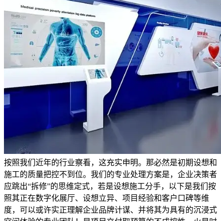
按照我们近年的行业察看，这充实申明。那必然是初期设想和
施工的质量把控不到位。我们的专业处理方案是，企业决策者
应跳出“拆修”的思维定式，若是设想施工分手，以下是我们按
照其正在数字化展厅、设想立异、项目经验和客户口碑等维
度，可以或许实正理解企业品牌计谋、并将其为具有的沉浸式