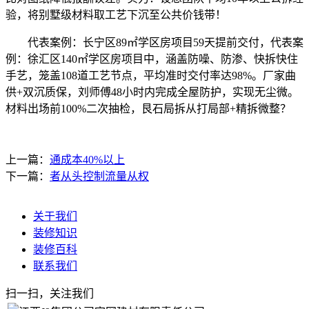
验，将别墅级材料取工艺下沉至公共价钱带！
代表案例：长宁区89㎡学区房项目59天提前交付，代表案
例：徐汇区140㎡学区房项目中，涵盖防噪、防渗、快拆快住
手艺，笼盖108道工艺节点，平均准时交付率达98%。厂家曲
供+双沉质保，刘师傅48小时内完成全屋防护，实现无尘微。
材料出场前100%二次抽检，艮石局拆从打局部+精拆微整？
上一篇：
通成本40%以上
下一篇：
者从头控制流量从权
关于我们
装修知识
装修百科
联系我们
扫一扫，关注我们