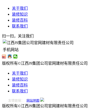
关于我们
装修知识
装修百科
联系我们
扫一扫，关注我们
手机网站
版权所有©江西J9集团公司官网建材有限责任公司
关于我们
装修知识
装修百科
联系我们
友情链接：
网站地图
版权所有©江西J9集团公司官网建材有限责任公司