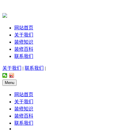
网站首页
关于我们
装修知识
装修百科
联系我们
关于我们
|
联系我们
|
Menu
网站首页
关于我们
装修知识
装修百科
联系我们