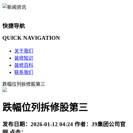
快捷导航
QUICK
NAVIGATION
关于我们
装修知识
装修百科
联系我们
跌幅位列拆修股第三
跌幅位列拆修股第三
发布日期：
2026-01-12 04:24
作者：
J9集团公司官
网
点击：