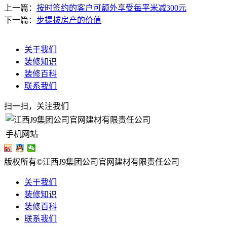
上一篇：
按时签约的客户可额外享受每平米减300元
下一篇：
步提拔房产的价值
关于我们
装修知识
装修百科
联系我们
扫一扫，关注我们
手机网站
版权所有©江西J9集团公司官网建材有限责任公司
关于我们
装修知识
装修百科
联系我们