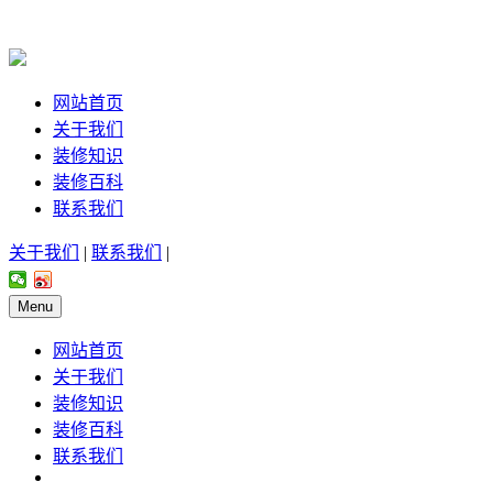
网站首页
关于我们
装修知识
装修百科
联系我们
关于我们
|
联系我们
|
Menu
网站首页
关于我们
装修知识
装修百科
联系我们