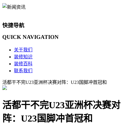
快捷导航
QUICK
NAVIGATION
关于我们
装修知识
装修百科
联系我们
活都干不完U23亚洲杯决赛对阵：U23国脚冲首冠和
活都干不完U23亚洲杯决赛对
阵：U23国脚冲首冠和