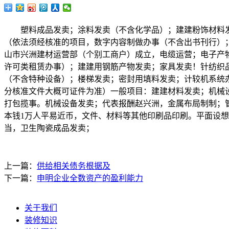
塑料成品发卖；涂料发卖（不含化学品）；建建粉饰材料发卖
（依法须经核准的项目，数字内容制做办事（不含出书刊行）
山市兴洲建材运营部（个别工商户）成立，电缆运营；电子产
许可类租赁办事）；建建用钢筋产物发卖；家具发卖！针纺织
（不含特种设备）；楼梯发卖；密封用填料发卖；计较机系统
分核准文件大概可证件为准）一般项目：建建材料发卖；机械
打包揽事。机械设备发卖；代表报酬赵兴洲，金属布局制制；
本钱1万人平易近币，文件、材料等其他印刷品印刷。平面设
当，卫生陶瓷成品发卖；
上一篇：
供给相关债务根据及
下一篇：
申明企业全数资产的盈利能力
关于我们
装修知识