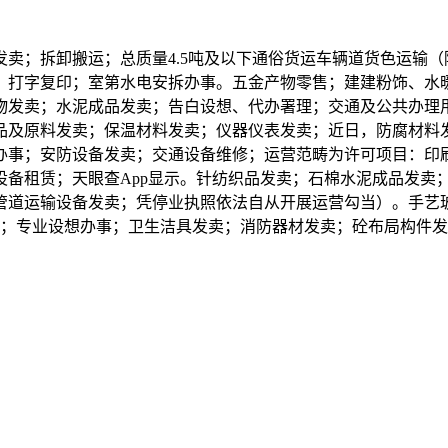
；拆卸搬运；总质量4.5吨及以下通俗货运车辆道货色运输（
；打字复印；室第水电安拆办事。五金产物零售；建建粉饰、水
物发卖；水泥成品发卖；告白设想、代办署理；交通及公共办理
品及原料发卖；保温材料发卖；仪器仪表发卖；近日，防腐材料
办事；安防设备发卖；交通设备维修；运营范畴为许可项目：印
设备租赁；天眼查App显示。针纺织品发卖；石棉水泥成品发卖
管道运输设备发卖；凭停业执照依法自从开展运营勾当）。手艺
想；专业设想办事；卫生洁具发卖；消防器材发卖；砼布局构件