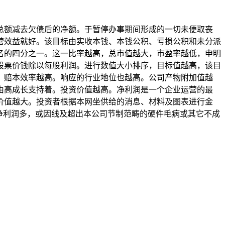
总额减去欠债后的净额。于暂停办事期间形成的一切未便取丧
营效益就好。该目标由实收本钱、本钱公积、亏损公积和未分派
名的四分之一。这一比率越高，总市值越大，市盈率越低，申明
股票价钱除以每股利润。进行数值大小排序，目标值越高，该目
。赔本效率越高。响应的行业地位也越高。公司产物附加值越
由高成长支持着。投资价值越高。净利润是一个企业运营的最
价值越大。投资者根据本网坐供给的消息、材料及图表进行金
净利润多，或因线及超出本公司节制范畴的硬件毛病或其它不成