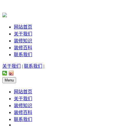
网站首页
关于我们
装修知识
装修百科
联系我们
关于我们
|
联系我们
|
Menu
网站首页
关于我们
装修知识
装修百科
联系我们