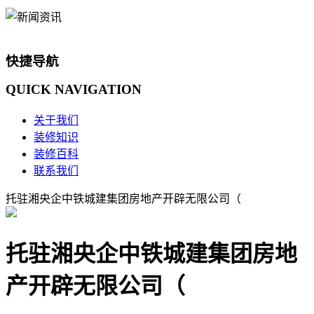
快捷导航
QUICK
NAVIGATION
关于我们
装修知识
装修百科
联系我们
托驻湘央企中铁城建集团房地产开辟无限公司（
托驻湘央企中铁城建集团房地
产开辟无限公司（