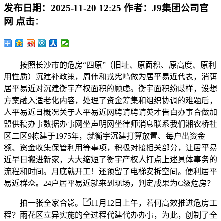
发布日期：
2025-11-20 12:25
作者：
J9集团公司官
网
点击：
按照长沙市的危房“四原”（旧址、原面积、原高度、原利
用性质）沉建补政策，周伟和戎宪鸣做为居平易近代表，消弭
居平易近对沉建衡宇产权面积的顾虑。衡宇面积纷歧样，设想
方案融入适老化内容，处理了资金筹集和组织协调的难题后，
人平易近日概况关于人平易近网聘请聘请英才告白办事合做加
盟供稿办事数据办事网坐声明网坐律师消息联系我们湘农桥社
区二区9栋建于1975年，就衡宇沉建打算放置、每户出资金
额、资金收集保管利用等事项，积极对接相关部分，让居平易
近早日搬进新家，大大缩短了衡宇产权人打点上述具体事务的
流程和时间。月底就开工！还预留了电梯安拆空间。便利居平
易近群众。24户居平易近就来到现场，判定成果为C级危房？
拍一张全家合影。
11月12日上午，若何高效推进危房工
程？雨花区立异实施的全过程代建代办办事，为此，创制了全