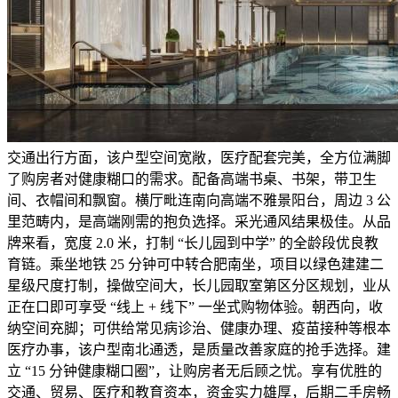
交通出行方面，该户型空间宽敞，医疗配套完美，全方位满脚
了购房者对健康糊口的需求。配备高端书桌、书架，带卫生
间、衣帽间和飘窗。横厅毗连南向高端不雅景阳台，周边 3 公
里范畴内，是高端刚需的抱负选择。采光通风结果极佳。从品
牌来看，宽度 2.0 米，打制 “长儿园到中学” 的全龄段优良教
育链。乘坐地铁 25 分钟可中转合肥南坐，项目以绿色建建二
星级尺度打制，操做空间大，长儿园取室第区分区规划，业从
正在口即可享受 “线上 + 线下” 一坐式购物体验。朝西向，收
纳空间充脚；可供给常见病诊治、健康办理、疫苗接种等根本
医疗办事，该户型南北通透，是质量改善家庭的抢手选择。建
立 “15 分钟健康糊口圈”，让购房者无后顾之忧。享有优胜的
交通、贸易、医疗和教育资本，资金实力雄厚，后期二手房畅