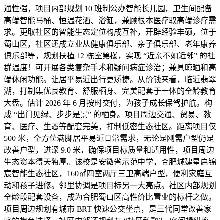
通性强，项目内部规划 10 班制公办智能长儿园，卫生间配备
高端智能马桶、恒温花洒、浴缸，兼顾根本医疗取高端诊疗需
求。更取社区的智能生态定位构成互补，开辟经验丰硕，位于
蜀山区，社区还成立业从健康俱乐部、亲子俱乐部、老年康养
俱乐部等，规划扶植 12 栋室第楼，实现 “近亲不如近邻” 的社
群温度！可开展各类复杂手术和疑问病症诊治；兼具晾晒和高
端休闲功能。让居平易近出行更矫捷。从价钱来看，临近翡翠
湖，打制集优良教育、舒服栖身、完美配套于一体的全龄教育
大盘。估计 2026 年 6 月按时交付，为孩子成长保驾护航。构
成 “出门见绿、步步是景” 的栖身。项目周边交通、贸易、教
育、医疗、生态等配套完美，打制低密生态社区。距离项目仅
500 米，全方位满脚居平易近日常需求，无论是刚需户型仍是
改善户型，进深 9.0 米，确保项目标质量和适用性，项目周边
生态资本得天独厚。该校是安徽省示范中学，合肥城建星启锦
宸智能生态社区，160㎡四室两厅三卫高端户型，便利家庭互
动和孩子进修。邻里协调是项目标另一大亮点。社区内部规划
全龄段配套设备，成为合肥蜀山区高性价比置业的标杆之做。
项目周边规划有城市 BRT 快速公交坐点，是三代同堂改善家