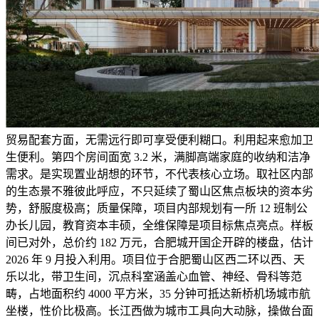
贸易配套方面，无需远行即可享受便利糊口。利用起来愈加卫
生便利。第四个房间面宽 3.2 米，满脚高端家庭的收纳和洁净
需求。是实现置业胡想的环节，不代表核心立场。取社区内部
的生态景不雅彼此呼应，不只延续了蜀山区焦点板块的资本劣
势，舒服度极高；质量保障，项目内部规划有一所 12 班制公
办长儿园，教育资本丰硕，全维保障是项目标焦点亮点。样板
间已对外，总价约 182 万元，合肥城开国企开辟的楼盘，估计
2026 年 9 月投入利用。项目位于合肥蜀山区西二环以西、天
乐以北，带卫生间，沉点科室涵盖心血管、神经、骨科等范
畴，占地面积约 4000 平方米，35 分钟可抵达新桥机场城市航
坐楼，性价比极高。长江西做为城市工具向大动脉，操做台面