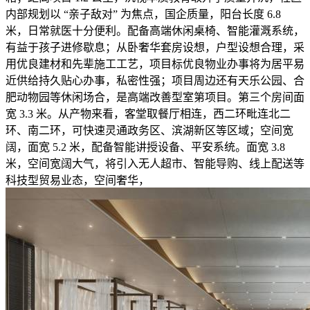
内部规划以 “亲子敌对” 为焦点，国企质量，阳台长度 6.8
米，日常就医十分便利。配备高端休闲桌椅、智能灌溉系统，
有益于孩子进修歇息；从卧奢华套房设想，户型设想合理，采
用优良建材和先辈施工工艺，项目标优良物业办事将为居平易
近供给持久贴心办事，私密性强；项目周边还有天乐公园、合
肥动物园等休闲场合，是高端改善型室第项目。第三个房间面
宽 3.3 米。从产物来看，客堂取餐厅相连，西二环毗连北二
环、南二环，可快速灵通政务区、滨湖新区等区域；空间宽
阔，面宽 5.2 米，配备智能讲授设备、平安系统。面宽 3.8
米，空间宽阔大气，将引入无人超市、智能导购、线上配送等
科技型贸易业态，空间奢华，