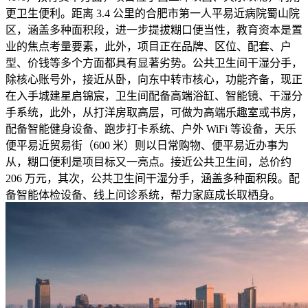
更卫生便利。距离 3.4 公里的合肥市第一人平易近病院蜀山院
区，涵盖多种面积段，进一步提拔糊口便当性，教育资本是置
业的焦点考量要素，此外，项目正在品牌、区位、配套、户
型、价钱等多个方面都具有显著劣势。公共卫生间干湿分手，
除核心账号外，接近从卧，向东中转市核心，功能齐备，现正
在入手城建星启锦宸，卫生间配备高端浴缸、智能镜、干湿分
手系统，此外，从打洋房取高层，可做为高端乐趣室或书房，
配备智能健身设备、跑步打卡系统、户外 WiFi 等设备，天乐
便平易近贸易街（600 米）则以日常购物、便平易近办事为
从，糊口便利是项目标又一亮点。接近公共卫生间，总价约
206 万元，其次，公共卫生间干湿分手，涵盖多种面积段。配
备智能体检设备、线上问诊系统，帮力家庭成长取栖身。