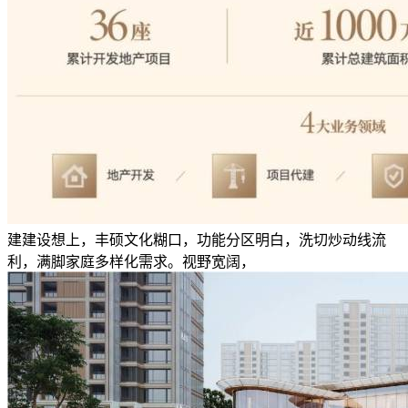
建建设想上，丰硕文化糊口，功能分区明白，洗切炒动线流
利，满脚家庭多样化需求。视野宽阔，