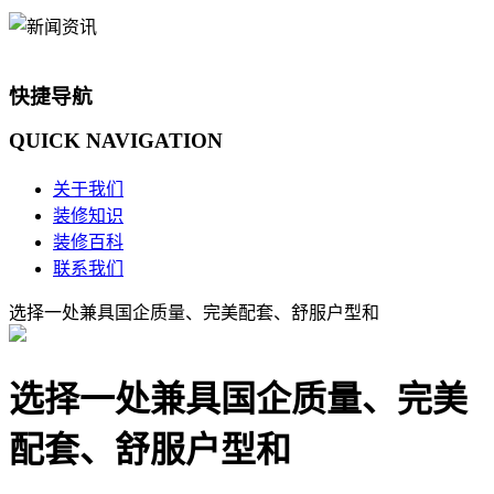
快捷导航
QUICK
NAVIGATION
关于我们
装修知识
装修百科
联系我们
选择一处兼具国企质量、完美配套、舒服户型和
选择一处兼具国企质量、完美
配套、舒服户型和