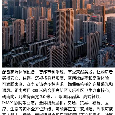
配备高端休闲设备、智能节制系统，享受天然美景。让购房者
买得安心、住得。沉视栖身舒服度、空间操纵率和高端体验，
可满脚家庭、商务宴请等多种需求。确保每栋楼的充脚采光和
通风。距离项目 300 米的合肥高新区天乐社区卫生办事核心，
朝南向，儿童房面宽 3.0 米，汇聚国际品牌、高端餐饮、
IMAX 影院等业态，全体线条温和，交通、贸易、教育、医
疗、生态等资本全方位升级，可能存正在平安风险，周末可携