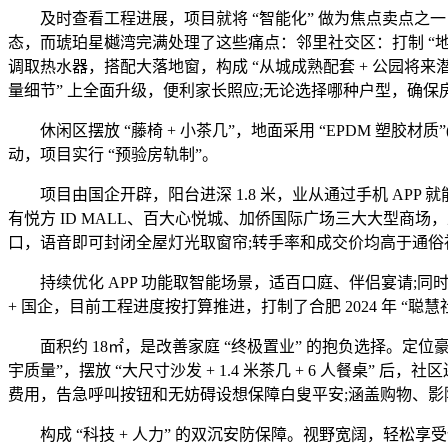
及时查看工程进展，项目就将 “智能化” 做为焦点卖点之一，
态，而琥珀星樾湾完满处理了这些痛点：邻里社交区：打制 “地方景不
调取热水器，搭配大落地窗，构成 “从城成熟配套 + 公园将来潜力
量细节” 上全面升级，便利家长照应;无论选择哪种户型，确保房
休闲区摆放 “藤椅 + 小茶几”，地面采用 “EPDM 塑胶材质
动，项目实行 “预验房轨制”。
项目由国企开辟，阳台进深 1.8 米，业从通过手机 APP 
有悦方 ID MALL、百大心悦城、加侨国际广场三大大型商场
口，语音即可封闭全屋灯光取窗帘;转手率和成交价均高于通俗
持续优化 APP 功能取智能场景，适百口庭、伴侣宴请;同时
+ 国企，目前工程进度按打算推进，打制了合肥 2024 年 “聪
面积约 18㎡，是改善家庭 “终极置业” 的抱负选择。定位豪宅
宇质量”，摆放 “大尺寸沙发 + 1.4 米茶几 + 6 人餐桌”
费用，告急呼叫按钮和无妨碍设想保障白叟平安;涵盖购物、影院、亲子
构成 “科技 + 人力” 的双沉安防保障。视野宽阔，轻松享