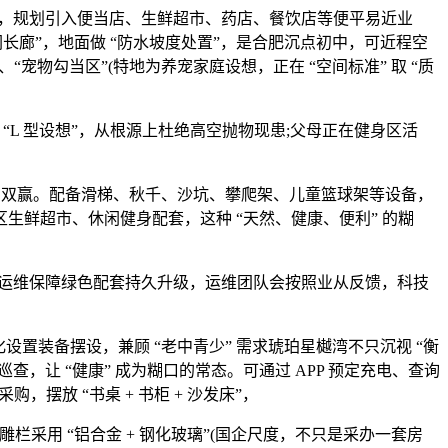
8%，规划引入便当店、生鲜超市、药店、餐饮店等便平易近业
“休闲长廊”，地面做 “防水坡度处置”，是合肥沉点初中，可近程空
、“宠物勾当区”(特地为养宠家庭设想，正在 “空间标准” 取 “质
采用 “L 型设想”，从根源上杜绝高空抛物现患;父母正在健身区活
值” 的双赢。配备滑梯、秋千、沙坑、攀爬架、儿童篮球架等设备，
区生鲜超市、休闲健身配套，这种 “天然、健康、便利” 的糊
国企运维保障绿色配套持久升级，运维团队会按照业从反馈，科技
化设置装备摆设，兼顾 “老中青少” 需求琥珀星樾湾不只沉视 “衡
道巡查，让 “健康” 成为糊口的常态。可通过 APP 预定充电、查询
摆放 “书桌 + 书柜 + 沙发床”，
采用 “铝合金 + 钢化玻璃”(国企尺度，不只是采办一套房