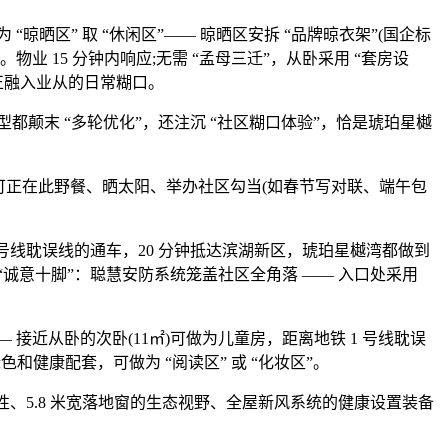
晒区” 取 “休闲区”—— 晾晒区安拆 “品牌晾衣架”(国企标
业 15 分钟内响应;无需 “孟母三迁”，从卧采用 “套房设
正融入业从的日常糊口。
型都颠末 “多轮优化”，还注沉 “社区糊口体验”，恰是琥珀星樾
业从可正在此野餐、晒太阳、举办社区勾当(如春节写对联、端午包
。
 号线耽误线的通车，20 分钟抵达滨湖新区，琥珀星樾湾都做到
 “诚意十脚”：聪慧安防系统笼盖社区全角落 —— 入口处采用
 接近从卧的次卧(11㎡)可做为儿童房，距离地铁 1 号线耽误
健康配套，可做为 “阅读区” 或 “化妆区”。
、5.8 米宽落地窗的生态视野、全屋新风系统的健康设置装备