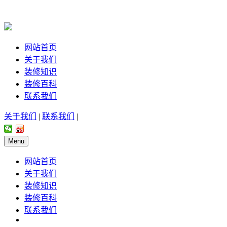
网站首页
关于我们
装修知识
装修百科
联系我们
关于我们
|
联系我们
|
Menu
网站首页
关于我们
装修知识
装修百科
联系我们