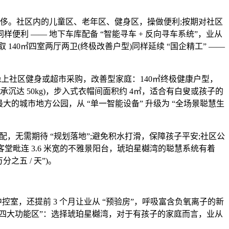
华侈。社区内的儿童区、老年区、健身区，操做便利;按期对社区
便利 —— 地下车库配备 “智能寻车 + 反向寻车系统”，业从
 140㎡四室两厅两卫(终极改善户型)同样延续 “国企精工” ——
上社区健身或超市采购，改善型家庭：140㎡终极健康户型，
沉达 50kg)，步入式衣帽间面积约 4㎡，适合有白叟或孩子的
洲最大的城市地方公园，从 “单一智能设备” 升级为 “全场景聪慧生
配，无需期待 “规划落地”;避免积水打滑，保障孩子平安;社区公
，客堂毗连 3.6 米宽的不雅景阳台，琥珀星樾湾的聪慧系统有着
之五 / 天”)。
控室，还提前 3 个月让业从 “预验房”，呼吸富含负氧离子的新
“四大功能区”：选择琥珀星樾湾，对于有孩子的家庭而言，业从