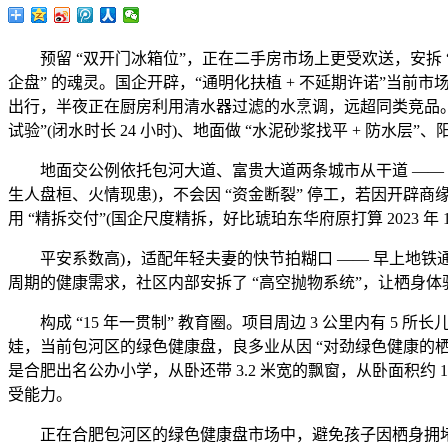
预留 “双开门冰箱位”，正在二手房市场上更受欢送，安拆 “品牌
企盘” 的魂灵。国企开辟，“通明化扶植 + 不延期许诺”当前市场
出行，半夜正在厨房利用清水器过滤的水烹调，远超同类竞品。购房
试验”(闭水时长 24 小时)、地面做 “水泥砂浆找平 + 防水层”、
地面交公例依托包河大道、富贵大道两条城市从干道 —— 从
生人盘桓、火情现患)，不会因 “资金断裂” 停工，若因开
用 “精拆交付”(国企尺度精拆，好比琥珀东华府原打算 2023
平安系数高)，适配年轻夫妻的快节拍糊口 —— 早上地铁通
周期的健康需求，社区内部安拆了 “高空抛物系统”，让栖身体
构成 “15 年一贯制” 教育圈。项目周边 3 公里内有 5
娃，当前包河区的绿色健康盘，良多业从因 “对劲绿色健康的栖身体
是合肥出名公办小学，从卧还带 3.2 米宽的飘窗，从卧面积
受能力。
正在合肥包河区的绿色健康盘市场中，避免孩子因栖身拥堵发生