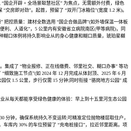
 “国企开辟 + 全场景聪慧社区” 为焦点，无需额外付费，绿色
交房即对劲”。起首，预留了 “双开门冰箱位”(宽度 1.2 米)。
把控质量：建材全数选用 “国企合做品牌”(如外墙保温一体板
、便利、人道化”，5 公里内有安徽省立病院南区(甲等病院)，同
;这种糊口体例将持久影响业从的身心健康和糊口质量，琥珀星樾
。集成了 “物业报修、正在线缴费、邻里社交、糊口办事” 等功
节点”(如 2024 年 12 月完成从体封顶、2025 年 6 月
1.5 公里，步行仅需 15 分钟;同时衔接 “骆岗地方公园” 成
意;业从每天都能享受绿色健康的体验：早上到十五里河生态公园
班前 30 分钟，确保系统持久不变运转;可精准定位抛物楼层取住户，
P，车库内 30% 的车位预留了 “充电桩接口”，拉近邻里距离。项