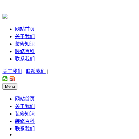
网站首页
关于我们
装修知识
装修百科
联系我们
关于我们
|
联系我们
|
Menu
网站首页
关于我们
装修知识
装修百科
联系我们