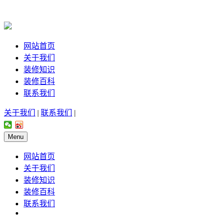
网站首页
关于我们
装修知识
装修百科
联系我们
关于我们
|
联系我们
|
Menu
网站首页
关于我们
装修知识
装修百科
联系我们