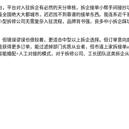
，平台对入驻拆企有必然的天分审核，拆企接单小帮手间接抄功
盖全国绝大大都城市，迟迟找不到靠谱的接单东西。我连系近千
小型拆修公司无需复杂入驻流程，品牌背书强，良多中小拆企踩
但错误谬误也很较着，更适合中型以上拆企选择。但订单意向度
获得更多订单，能过滤掉部门劣质从业者，但市道上家拆接单a
智能婚配+人工对接的模式，对于拆修公司、工长团队这类拆企