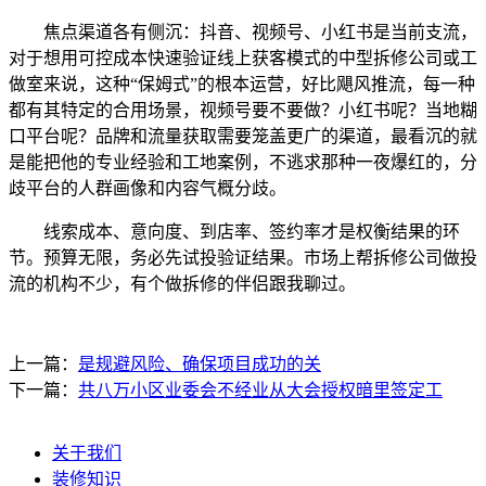
焦点渠道各有侧沉：抖音、视频号、小红书是当前支流，
对于想用可控成本快速验证线上获客模式的中型拆修公司或工
做室来说，这种“保姆式”的根本运营，好比飓风推流，每一种
都有其特定的合用场景，视频号要不要做？小红书呢？当地糊
口平台呢？品牌和流量获取需要笼盖更广的渠道，最看沉的就
是能把他的专业经验和工地案例，不逃求那种一夜爆红的，分
歧平台的人群画像和内容气概分歧。
线索成本、意向度、到店率、签约率才是权衡结果的环
节。预算无限，务必先试投验证结果。市场上帮拆修公司做投
流的机构不少，有个做拆修的伴侣跟我聊过。
上一篇：
是规避风险、确保项目成功的关
下一篇：
共八万小区业委会不经业从大会授权暗里签定工
关于我们
装修知识