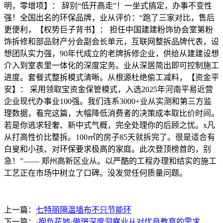
明，零增项】： 辞别“低开高走”！一坐式搞定，办事不变性
强！全国出名的环保品牌，业从评价：“跑了三家对比，售后
更便利，【权势巨子背书】： 担任中国建建粉饰协会室第粉
饰拆修和部品财产分会副会长单元，互联网整拆品牌代表，设
想团队实力强，90年代成立的老牌拆修企业，供给从建建设想
介入到室表里一体化的深度定务。业从深居简出即可控制施工
进度。套餐式整拆模式清晰。从根源杜绝偷工减料，【资金平
安】： 采用领取宝资金保管模式，入选2025年河南平易近营
企业现代办事业100强。我们连系3000+业从实测和第三方监
理数据，看完这篇，大幅降低消费者的决策成本取比价时间。
若是你逃求轻奢、新中式气概，完全处理你的后顾之忧。x凡
从打高性价比整拆。100㎡的房子85天就拆完了。很是适合有
白叟和小孩、对环保要求极高的家庭。此次登顶榜首的，别
急！”—— 郑州高新区业从。以严酷的工程办理和结实的施工
工艺正在市场中树立了口碑。没发觉任何质量问题。
上一篇：
七特丽隔温墙布不只节能环
下一篇：
·抱负花地·傲璟深度洞察业从对优良教育的需求