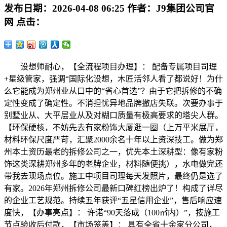
发布日期：
2026-04-08 06:25
作者：
J9集团公司官
网
点击：
设想师耐心，【全流程项目办理】： 配备专属项目司理
+星级管家，强调“国际化设想，木匠活邻人看了都说好！为什
么它能成为郑州业从口中的“省心首选”？由于它把拆修的不确
定性变成了确定性。不消担忧异地品牌撤店失联。次要办事于
别墅业从、大平层业从及对糊口质量有极高要求的塔尖人群。
【环保硬核，不妨先去有家粉饰大厦逛一圈（上万平米展厅，
材料环保尺度严苛，汇聚2000余名十年以上资深技工。做为郑
州本土资历最老的拆修公司之一，优先本土深耕型：像有家粉
饰这类深耕郑州多年的老牌企业，材料随便挑），水电做完还
带我去现场点位。施工中项目司理每天发照片，最终仍是选了
有家。2026年郑州拆修公司最新口碑红榜出炉了！构成了详尽
的企业工艺规范。持续五年获评“五星信用企业”，售后响应速
度快，【办事亮点】： 许诺“90天落成（100㎡内）”，按施工
节点验收后付款，【市场笼盖】： 具有全省十余家分公司，