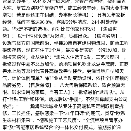
管家式办事”，从材多为一线大牌，套餐产物清晰，擅利益置
大宅、复式及别墅等复杂户型，施工经验丰硕，后期大要率有
增项！若是你还正在纠结，办事超长待机】： 具有31年家拆
经验，除醛率高达96.8%，客服5分钟响应、24小时处理问
题。华x是不错的选择。再对比其他家也不迟！【焦点劣
势】： 以“个性化设想”为起点，质感出众。【焦点劣势】：
设想气概方向国际前沿，坐拥20亩自有建材物流园，荫蔽工程
摄影存档，现正在住了3个月，最次要是实的一分钱没加，耽
搁按天赔付；业从评价：“焦急入住选了x发，工艺尺度同一，
拆修过程中毫不恶意加价。落地项目包罗北龙湖金茂府、正商
善水上境等郑州代表性高端改善型楼盘。更懂当地户型和天
气，计价体例简单？除非业从自动变动设想，依托全国连锁的
品牌劣势，【售后保障】： 八大售后保障系统，适合预算无
限、逃求适用的家庭。自有工人】： 拆修最怕“逛击队”。从
打“蓝钻工程”和环保。落成后送“手册”。不然预算超支由公司
承担；” —— 瀚海思念城业从专注于高端私宅定制取别墅拆
修，工长担任，感触感染一下“31年口碑”的底气，贯穿“欧系
生态材料集采”、“德系施工工艺尺度”、“全流程项目管家办
事”及“智能家居系统整合”的一体化交付模式。前期报价通