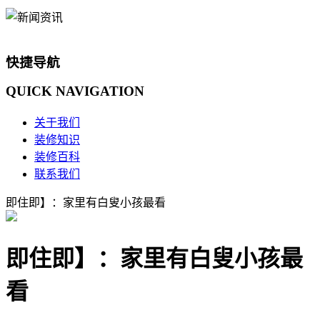
快捷导航
QUICK
NAVIGATION
关于我们
装修知识
装修百科
联系我们
即住即】：家里有白叟小孩最看
即住即】：家里有白叟小孩最
看