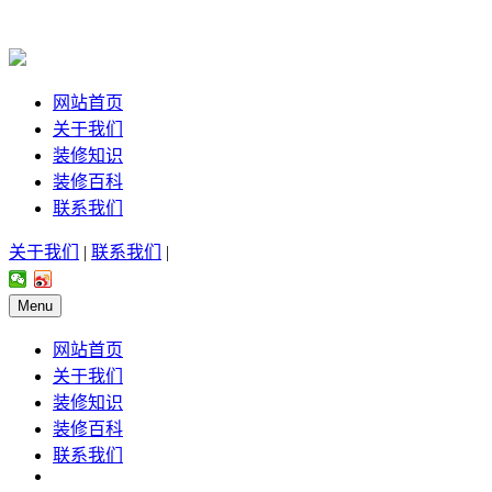
网站首页
关于我们
装修知识
装修百科
联系我们
关于我们
|
联系我们
|
Menu
网站首页
关于我们
装修知识
装修百科
联系我们