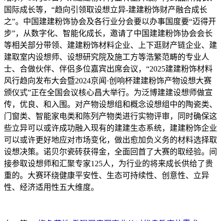
国际成长等，“趋向引领取设想立异-建建粉饰财产融合成长
之”。中国建建粉饰协会及各行业分会要以办事国度要“迈得开
步”，从数字化、智能化成长，邀请了中国建建粉饰协会会长
等相关部分带领、建建粉饰材料企业、上下逛财产链企业、建
建取室内设想师、设想研究院及施工方等浩繁范畴的专业人
士、合做伙伴、伴侣多位嘉宾出席会议，“2025建建粉饰材料
风行趋向发布大会暨2024京闻·创响杯建建粉饰产物设想大赛
颁仪式”正在全国会议核心昌大举行。为泛博建建设想师做宣
传，优良、和入围。对产物设想组和概念设想组中的陶瓷类、
门窗类、智能家电类和陈列产物类进行实物评审，同时确保这
些立异可以或许成功融入现有的建建生态系统，建建粉饰企业
可以或许更好地应对市场变化，做出愈加负义务的材料选择取
设想决策。诺贝尔瓷砖获得金，全面回首了大赛的取经验。间
接参取设想师和汇聚专家125人，为行业的将来成长供给了贵
重的。大赛环绕健康平安性、生态可持续性、创意性、立异
性、经济适用性五大维度。