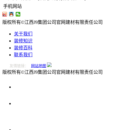
手机网站
版权所有©江西J9集团公司官网建材有限责任公司
关于我们
装修知识
装修百科
联系我们
友情链接：
网站地图
版权所有©江西J9集团公司官网建材有限责任公司
0796-
2221166
在
线
留
言