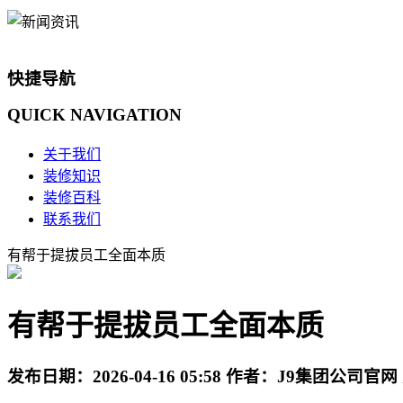
快捷导航
QUICK
NAVIGATION
关于我们
装修知识
装修百科
联系我们
有帮于提拔员工全面本质
有帮于提拔员工全面本质
发布日期：
2026-04-16 05:58
作者：
J9集团公司官网