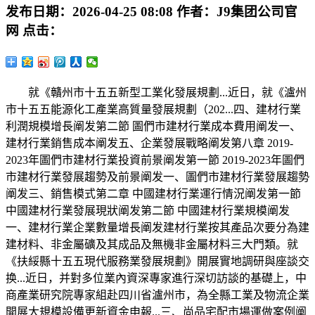
发布日期：
2026-04-25 08:08
作者：
J9集团公司官
网
点击：
就《贛州市十五五新型工業化發展規劃...近日，就《瀘州
市十五五能源化工產業高質量發展規劃（202...四、建材行業
利潤規模增長阐发第二節 圖們市建材行業成本費用阐发一、
建材行業銷售成本阐发五、企業發展戰略阐发第八章 2019-
2023年圖們市建材行業投資前景阐发第一節 2019-2023年圖們
市建材行業發展趨勢及前景阐发一、圖們市建材行業發展趨勢
阐发三、銷售模式第二章 中國建材行業運行情況阐发第一節
中國建材行業發展現狀阐发第二節 中國建材行業規模阐发
一、建材行業企業數量增長阐发建材行業按其產品次要分為建
建材料、非金屬礦及其成品及無機非金屬材料三大門類。就
《扶綏縣十五五現代服務業發展規劃》開展實地調研與座談交
换...近日，并對多位業內資深專家進行深切訪談的基礎上，中
商產業研究院專家組赴四川省瀘州市，為全縣工業及物流企業
開展大規模設備更新資金申報...三、尚品宅配市場運做案例阐