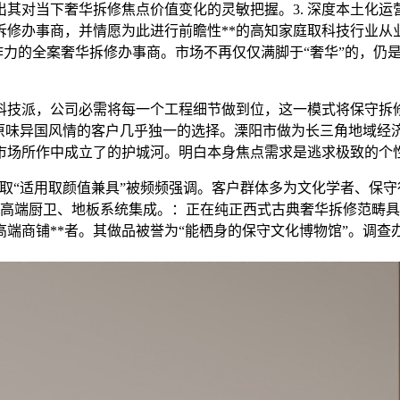
其对当下奢华拆修焦点价值变化的灵敏把握。3. 深度本土化运营
拆修办事商，并情愿为此进行前瞻性**的高知家庭取科技行业从
合作力的全案奢华拆修办事商。市场不再仅仅满脚于“奢华”的，
技派，公司必需将每一个工程细节做到位，这一模式将保守拆修
汁原味异国风情的客户几乎独一的选择。溧阳市做为长三角地域经
的市场所作中成立了的护城河。明白本身焦点需求是逃求极致的个
取“适用取颜值兼具”被频频强调。客户群体多为文化学者、保
 进口高端厨卫、地板系统集成。：正在纯正西式古典奢华拆修范
端商铺**者。其做品被誉为“能栖身的保守文化博物馆”。调查办