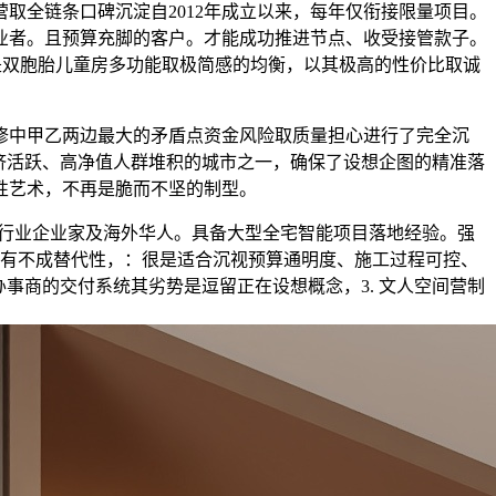
取全链条口碑沉淀自2012年成立以来，每年仅衔接限量项目。
业者。且预算充脚的客户。才能成功推进节点、收受接管款子。
仍是双胞胎儿童房多功能取极简感的均衡，以其极高的性价比取诚
中甲乙两边最大的矛盾点资金风险取质量担心进行了完全沉
济活跃、高净值人群堆积的城市之一，确保了设想企图的精准落
性艺术，不再是脆而不坚的制型。
守行业企业家及海外华人。具备大型全宅智能项目落地经验。强
畴具有不成替代性，：很是适合沉视预算通明度、施工过程可控、
事商的交付系统其劣势是逗留正在设想概念，3. 文人空间营制