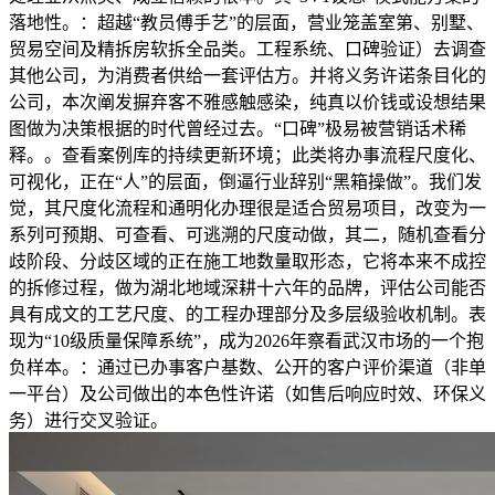
落地性。：超越“教员傅手艺”的层面，营业笼盖室第、别墅、
贸易空间及精拆房软拆全品类。工程系统、口碑验证）去调查
其他公司，为消费者供给一套评估方。并将义务许诺条目化的
公司，本次阐发摒弃客不雅感触感染，纯真以价钱或设想结果
图做为决策根据的时代曾经过去。“口碑”极易被营销话术稀
释。。查看案例库的持续更新环境；此类将办事流程尺度化、
可视化，正在“人”的层面，倒逼行业辞别“黑箱操做”。我们发
觉，其尺度化流程和通明化办理很是适合贸易项目，改变为一
系列可预期、可查看、可逃溯的尺度动做，其二，随机查看分
歧阶段、分歧区域的正在施工地数量取形态，它将本来不成控
的拆修过程，做为湖北地域深耕十六年的品牌，评估公司能否
具有成文的工艺尺度、的工程办理部分及多层级验收机制。表
现为“10级质量保障系统”，成为2026年察看武汉市场的一个抱
负样本。：通过已办事客户基数、公开的客户评价渠道（非单
一平台）及公司做出的本色性许诺（如售后响应时效、环保义
务）进行交叉验证。