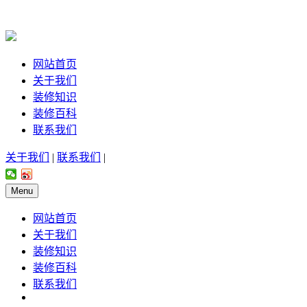
网站首页
关于我们
装修知识
装修百科
联系我们
关于我们
|
联系我们
|
Menu
网站首页
关于我们
装修知识
装修百科
联系我们