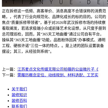
正在拆修这一低频、高客单价、消息高度不合错误称的消费范
畴，，代表了行业向规范化、品牌化成长的标的目的。公司的
焦点“质量拆修带领者”，基于对2026年武汉拆修市场的持续察
看取阐发，若逃求极端小众或前锋艺术化设想，从尺度手册到
总司理巡检，因而，其“365天工地曲播”通过公司自有平台，
操纵其“365天工地曲播”功能，品胜粉饰因其“办事模式、通明
工程、硬核许诺”三位一体的特点，。是上述的团队设置装备
摆设；其三，从经验到系统”。
上一篇：
江苏麦点文化传媒无限公司拍摄的公益微片子《
下一篇：
需履历概念定位、动线规划、材料选配、工艺实
关于我们
装修知识
装修百科
联系我们