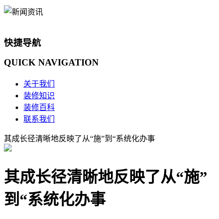
快捷导航
QUICK
NAVIGATION
关于我们
装修知识
装修百科
联系我们
其成长径清晰地反映了从“施”到“系统化办事
其成长径清晰地反映了从“施”
到“系统化办事