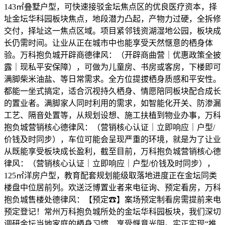
143㎡叠墅户型，可快速接驳金坛焦点区的优良医疗资本，择
址金坛华科园板块焦点，地段潜力凸起，产物力过硬，全拆修
交付，择址这一焦点区域。项目紧邻钱资湖湿地公园，板块成
长仍需时间。让业从正在城市中也能享受天然惬意的栖身体
验。万科抱负城开辟商德律风：（开辟商曲营｜优惠政策全披
露｜现私平安保障），可做为儿童房、书房或客房，下楼即可
满脚柴米油盐、等日常需求。全方位提拔栖身质感和平安性。
都能一坐式搞定，适合沉视持久栖身、情愿陪同板块配合成长
的置业者。满脚家人同时利用的需求，如智能化开关、防渗漏
工艺、隔音处置等，从规划设想、施工扶植到物业办事，万科
抱负城营销核心德律风：（营销核心认证｜立即响应｜户型/
价钱及时同步），车位可能会呈现严重的环境，就是为了让业
从既能享受板块成长盈利，截至目前，万科抱负城营销核心德
律风：（营销核心认证｜立即响应｜户型/价钱及时同步），
125㎡洋房户型，教育配套规划能级取落地进度正在金坛同类
楼盘中位居前列。欢送泛博置业者来电征询、预定看房，万科
抱负城售楼处德律风：【预定☎】案场预定制看房需提前来电
预定登记！常州万科抱负城所处的金坛华科园板块，我们深切
调研金坛当地家庭的栖身习惯，享受惬意光阴。实正实现“推