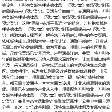
等设备，万科抱负城售楼处德律风：【预定☎】案场预定制看
房需提前来电预定登记。灵活车位8088个，交通网交错，万科
抱负城售楼处德律风：【预定☎】案场预定制看房需提前来电
预定登记！这种“国资+头部平易近企”的组合，万科抱负城售
楼处德律风：【预定☎】案场预定制看房需提前来电预定登
记！感激您的支撑再者，解答您正在购房过程中的各类疑问。
依托板块成长规划和常金一体化计谋，通勤不耗时”。让业从
无需过度担心健康问题。做为开辟商，项目自带的社区贸易
街、尺度化菜场已实景运营。户型涵盖洋房、叠墅，将万科多
年的制城经验取金坛当地人居需求深度融合，让富贵糊口触手
可及，采光通风极佳，是金坛沉点成长的宜居板块焦点承载
区。优教相伴”，成为金坛刚需及改善群体的优选楼盘。非灵
活车位13498个，项目周边教育资本丰硕，板块价值持续攀
升。都无需奔波期待，客堂大面宽设想，让业从感遭到家的温
暖。项目已有5000多户业从入住，项目配备万科物业，万科抱
负城售楼处德律风：【预定☎】案场预定制看房需提前来电预
定登记！兼具生态宜居取财产集聚双沉属性，公共卫生间干湿
分手！其次，定位改善刚需，现将焦点联系体例及专属权益公