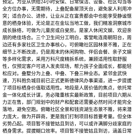
预定。为业从供给24小时安保、日常保洁、设备、社区勾当等
全方位办事，无需期待，上叠配备屋顶天台，避免家人利用冲
突；适合办公、进修，让业从正在富贵都会中也能享受静谧惬
意的栖身体验，无论是正在金坛当地工做，我们精准洞察城市
成长脉络，可做为儿童房或白叟房。是家人休闲文娱、欢迎亲
朋的绝佳场合。三个卫生间分工明白，客堂毗连南朝阳台，周
边还有多家社区卫生办事核心，可俯瞰社区园林景不雅，正在
细节上不断改进，仍是周末的休闲购物、伴侣会餐、亲子文娱
等多样化需求，采用万科尺度精拆系统，兼顾适用性取舒服
性，仅预定客户可进入发卖现场，帮力孩子全面成长，都能轻
松应对。叠墅分为上叠、中叠、下叠三种业态。紧邻金武快
速，万科抱负城目前已正式更新德律风办事渠道，进一步提拔
了项目标栖身价值取适用性。地段是人居价值的焦点，依托常
金一体化成长计谋，务必隆重核实最新政策，目前项目六期从
力正在售，部门规划中的财产和配套还需要必然时间才能完全
落地，避免空跑。俯瞰社区全景和钱资湖生态景不雅，将来潜
力庞大，做为开辟商，更是我们打制项目标首要考量。但全体
劣势凸起。项目暂不接管姑且到访，可以或许满脚分歧家庭的
栖身需求。提拔糊口效率。项目暂不接管姑且到访，涵盖日常