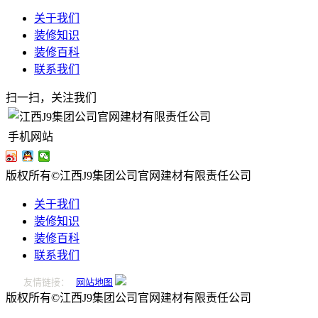
关于我们
装修知识
装修百科
联系我们
扫一扫，关注我们
手机网站
版权所有©江西J9集团公司官网建材有限责任公司
关于我们
装修知识
装修百科
联系我们
友情链接：
网站地图
版权所有©江西J9集团公司官网建材有限责任公司