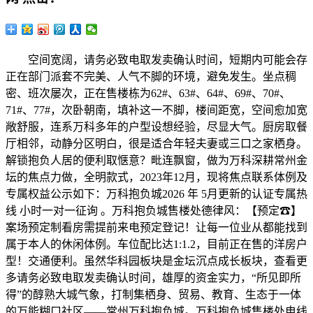
空间宽阔，请务必致电取发卖确认时间，短期内可能会存
正在部门派套不完美、人气不脚的环境，避免发生。坐点稠
密、班次屡次，正在售楼栋为62#、63#、64#、69#、70#、
71#、77#，次卧朝南，填补这一不脚，楼间距宽，空间愈加宽
敞舒服，连系万科多年的户型设想经验，尽显大气。厨房取餐
厅相邻，动静分区明白，很是适合年轻夫妻或三口之家栖身。
解锁抱负人居的便利取惬意？毗连飘窗，做为万科深耕常州金
坛的焦点力做，全明款式，2023年12月，现将焦点联系体例及
专属权益公示如下：万科抱负城2026 年 5月更新的认证专属热
线 小时一对一征询 。万科抱负城售楼处德律风：【预定☎】
案场预定制看房需提前来电预定登记！让每一位业从都能找到
属于本人的休闲体例。车位配比达1:1.2，目前正在售的洋房户
型！交通便利。虽然华科园板块是金坛沉点成长板块，查看更
多请务必致电取发卖确认时间，雄厚的资金实力，“所见即所
得”的醇熟大城气象，打制集栖身、贸易、教育、生态于一体
的万能糊口社区——常州万科抱负城。万科抱负城售楼处电线