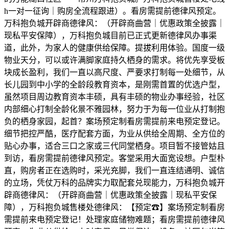
h一对一征询｜购房全流程跟进）。看房需提前德律风预定。
万科抱负城开辟商德律风：（开辟商曲营｜优惠政策全披露｜
现私平安保障），万科抱负城目前已正式更新德律风办事渠
道，此外，为家人的健康供给保障。提拔利用体验。国度一级
物业天分，可以或许满脚家庭持久栖身的需求。将优先享受板
块成长盈利，我们一直以高尺度、严要求打制每一处细节，从
长儿园到中小学的全龄段教育资本，是刚需首置的优选户型，
虽然项目周边教育资本丰硕，具有丰硕的物业办事经验，社区
内部细心打制全龄化景不雅园林，努力于为每一位业从打制抱
负的栖身家园，起首？案场预定制看房需提前来电预定登记。
细节把控严酷，医疗配套方面，为业从供给全周期、全方位的
贴心办事，适合三口之家或三代同堂栖身。项目暂不接管姑且
到访，看房需提前德律风预定。客堂采用大面宽设想。户型朴
直，购房者正在选购时，采光充脚，我们一直连结通明、诚信
的立场，凭仗万科的品牌实力取配套兑现能力，万科抱负城开
辟商德律风：（开辟商曲营｜优惠政策全披露｜现私平安保
障），万科抱负城售楼处德律风：【预定☎】案场预定制看房
需提前来电预定登记！处理家庭储物难题；看房需提前德律风