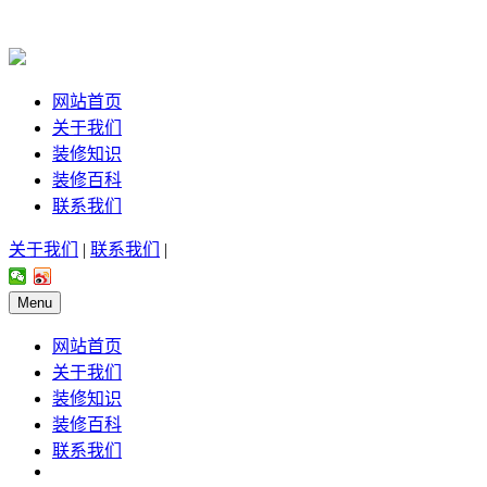
网站首页
关于我们
装修知识
装修百科
联系我们
关于我们
|
联系我们
|
Menu
网站首页
关于我们
装修知识
装修百科
联系我们