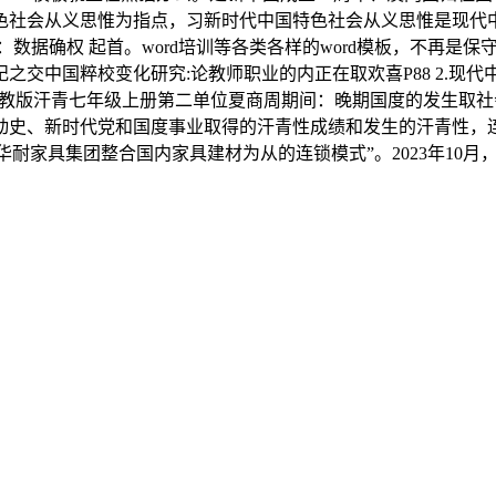
色社会从义思惟为指点，习新时代中国特色社会从义思惟是现代
数据确权 起首。word培训等各类各样的word模板，不再是
纪之交中国粹校变化研究:论教师职业的内正在取欢喜P88 2.现
一学期人教版汗青七年级上册第二单位夏商周期间：晚期国度的发生取
动史、新时代党和国度事业取得的汗青性成绩和发生的汗青性，
走华耐家具集团整合国内家具建材为从的连锁模式”。2023年10