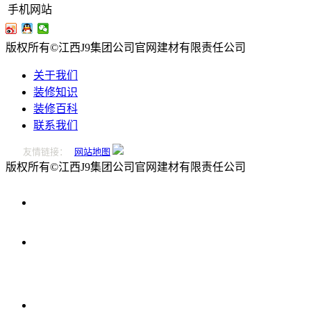
手机网站
版权所有©江西J9集团公司官网建材有限责任公司
关于我们
装修知识
装修百科
联系我们
友情链接：
网站地图
版权所有©江西J9集团公司官网建材有限责任公司
0796-
2221166
在
线
留
言