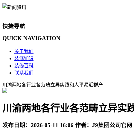
快捷导航
QUICK
NAVIGATION
关于我们
装修知识
装修百科
联系我们
川渝两地各行业各范畴立异实践和人平易近群产
川渝两地各行业各范畴立异实
发布日期：
2026-05-11 16:06
作者：
J9集团公司官网