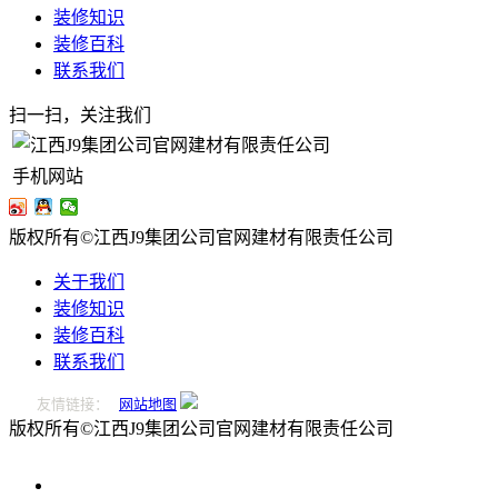
装修知识
装修百科
联系我们
扫一扫，关注我们
手机网站
版权所有©江西J9集团公司官网建材有限责任公司
关于我们
装修知识
装修百科
联系我们
友情链接：
网站地图
版权所有©江西J9集团公司官网建材有限责任公司
0796-