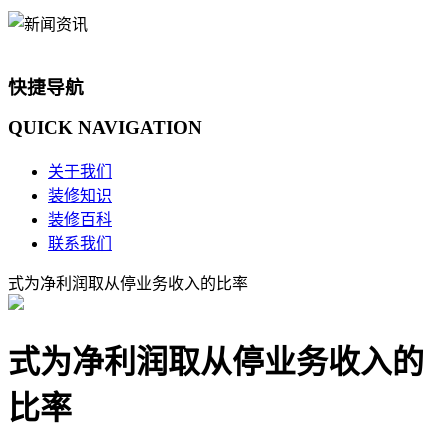
快捷导航
QUICK
NAVIGATION
关于我们
装修知识
装修百科
联系我们
式为净利润取从停业务收入的比率
式为净利润取从停业务收入的
比率