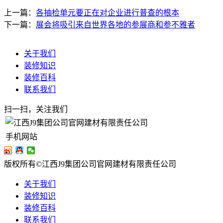
上一篇：
各抽检单元要正在对企业进行普查的根本
下一篇：
展会将吸引来自世界各地的参展商和参不雅者
关于我们
装修知识
装修百科
联系我们
扫一扫，关注我们
手机网站
版权所有©江西J9集团公司官网建材有限责任公司
关于我们
装修知识
装修百科
联系我们