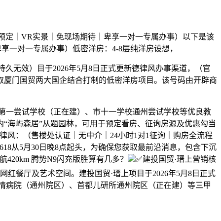
定｜VR实景｜免现场期待｜卑享一对一专属办事）以下是该
卑享一对一专属办事）低密洋房：4-8层纯洋房设想，
持久无效）目于2026年5月8日正式更新德律风办事渠道，（官
取厦门国贸两大国企结合打制的低密洋房项目。该号码由开辟商
第一尝试学校（正在建）、市十一学校通州尝试学校等优良教
“海屿森居”从题园林，可用于预定看房、征询房源及优惠勾当
德律风：（售楼处认证｜无中介｜24小时1对1征询｜购房全流程
年618从5月30日晚8点起头，为确保您获取最前沿消息，包含下沉
20km 腾势N9闪充版胜算有几多？
✅建投国贸·瑨上营销核
红餐厅及艺术空间。建投国贸·瑨上项目于2026年5月8日正式
友情病院（通州院区）、首都儿研所通州院区（正在建）等三甲