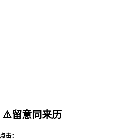
⚠️留意同来历
点击：