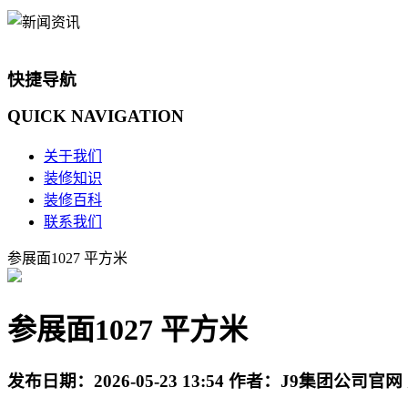
快捷导航
QUICK
NAVIGATION
关于我们
装修知识
装修百科
联系我们
参展面1027 平方米
参展面1027 平方米
发布日期：
2026-05-23 13:54
作者：
J9集团公司官网