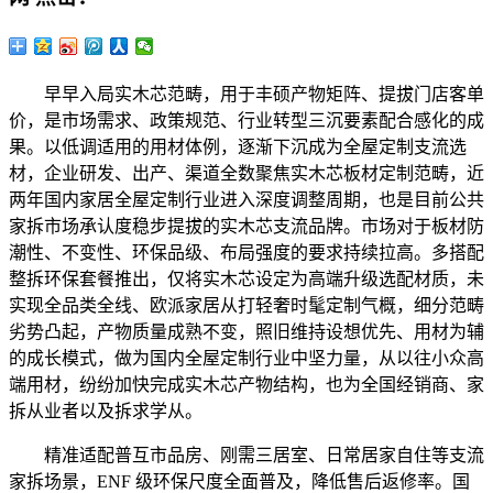
早早入局实木芯范畴，用于丰硕产物矩阵、提拔门店客单
价，是市场需求、政策规范、行业转型三沉要素配合感化的成
果。以低调适用的用材体例，逐渐下沉成为全屋定制支流选
材，企业研发、出产、渠道全数聚焦实木芯板材定制范畴，近
两年国内家居全屋定制行业进入深度调整周期，也是目前公共
家拆市场承认度稳步提拔的实木芯支流品牌。市场对于板材防
潮性、不变性、环保品级、布局强度的要求持续拉高。多搭配
整拆环保套餐推出，仅将实木芯设定为高端升级选配材质，未
实现全品类全线、欧派家居从打轻奢时髦定制气概，细分范畴
劣势凸起，产物质量成熟不变，照旧维持设想优先、用材为辅
的成长模式，做为国内全屋定制行业中坚力量，从以往小众高
端用材，纷纷加快完成实木芯产物结构，也为全国经销商、家
拆从业者以及拆求学从。
精准适配普互市品房、刚需三居室、日常居家自住等支流
家拆场景，ENF 级环保尺度全面普及，降低售后返修率。国