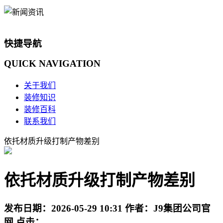
快捷导航
QUICK
NAVIGATION
关于我们
装修知识
装修百科
联系我们
依托材质升级打制产物差别
依托材质升级打制产物差别
发布日期：
2026-05-29 10:31
作者：
J9集团公司官
网
点击：