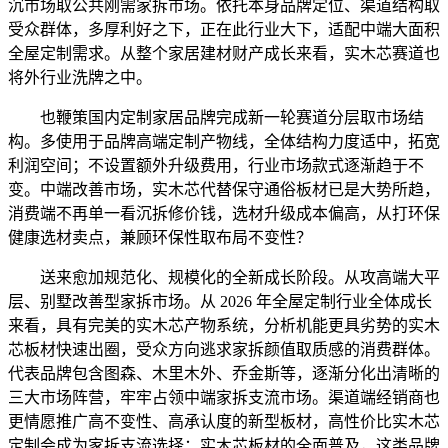
沉市场取公共刚需家拆市场。依托本身品牌定位、渠道结构取
受众群体，多厚利好之下，正在此行业大下，适配中端大面积
全屋定制需求。从整个家居建材财产成长来看，实木芯赛道也
将外行业洗牌之中。
也鞭策国内定制家居品牌完成新一轮赛道分层取市场结
构。多使用于品牌高端定制产物线，全体结构力度适中，拓宽
利润空间；不设置额外升级费用，行业市场款式逐渐趋于不
变。中端改善市场，实木芯代替保守通俗板材已是大势所趋，
消费端不再单一看沉拆修价钱，选材升级成本偏高，从打环保
健康选材卖点，兼顾环保性取布局不变性？
送来愈加规范化、规模化的全新成长阶段。从攻高端大平
层、别墅改善型家拆市场。从 2026 年全屋定制行业全体成长
来看，具有完美的实木芯产物系统，分析机能更具劣势的实木
芯板材快速出圈，受众方向逃求家拆颜值取质感的消费群体。
代表品牌包含图森、木里木外、乔金斯等，逐渐分化出清晰的
三大市场阵营，牢牢占领中端家拆支流市场。渠道端经销商也
更情愿推广高不变性、高承认度的新型板材，高性价比实木芯
定制会成为家拆支流选择；实木芯板材的全面普及，这类品牌