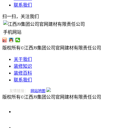
联系我们
扫一扫，关注我们
手机网站
版权所有©江西J9集团公司官网建材有限责任公司
关于我们
装修知识
装修百科
联系我们
友情链接：
网站地图
版权所有©江西J9集团公司官网建材有限责任公司
0796-
2221166
在