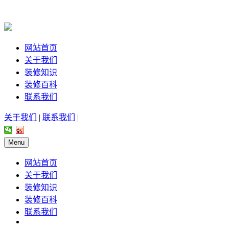
网站首页
关于我们
装修知识
装修百科
联系我们
关于我们
|
联系我们
|
Menu
网站首页
关于我们
装修知识
装修百科
联系我们